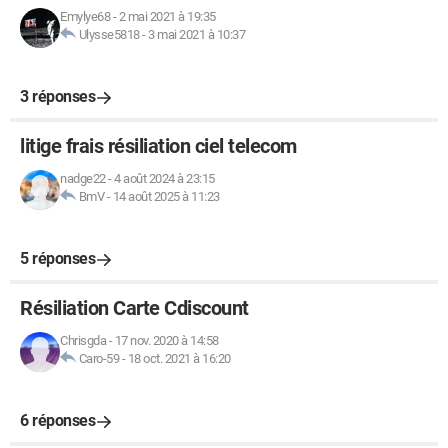
Emylye68
-
2 mai 2021 à 19:35
Ulysse5818
-
3 mai 2021 à 10:37
3 réponses
litige frais résiliation ciel telecom
nadge22
-
4 août 2024 à 23:15
BmV
-
14 août 2025 à 11:23
5 réponses
Résiliation Carte Cdiscount
Chrisgda
-
17 nov. 2020 à 14:58
Caro-59
-
18 oct. 2021 à 16:20
6 réponses