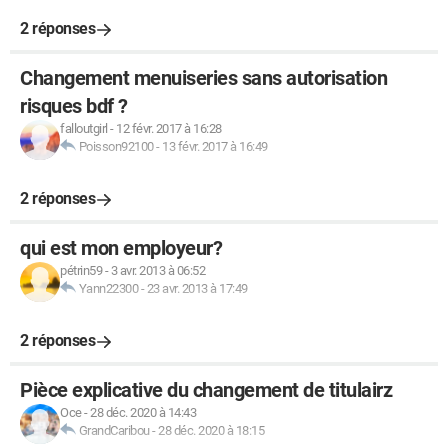
2 réponses
Changement menuiseries sans autorisation
risques bdf ?
falloutgirl
-
12 févr. 2017 à 16:28
Poisson92100
-
13 févr. 2017 à 16:49
2 réponses
qui est mon employeur?
pétrin59
-
3 avr. 2013 à 06:52
Yann22300
-
23 avr. 2013 à 17:49
2 réponses
Pièce explicative du changement de titulairz
Oce
-
28 déc. 2020 à 14:43
GrandCaribou
-
28 déc. 2020 à 18:15