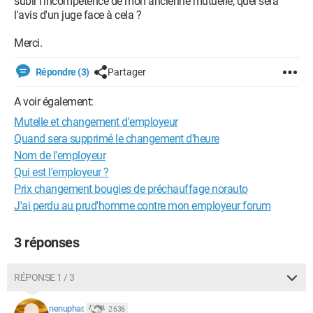
subir l'incompétence de mon ancienne mutuelle, quel sera
l'avis d'un juge face à cela ?
Merci.
Répondre (3)
Partager
A voir également:
Mutelle et changement d'employeur
Quand sera supprimé le changement d'heure
Nom de l'employeur
Qui est l'employeur ?
Prix changement bougies de préchauffage norauto
J'ai perdu au prud'homme contre mon employeur forum
3 réponses
RÉPONSE 1 / 3
nenuphar.
2 636