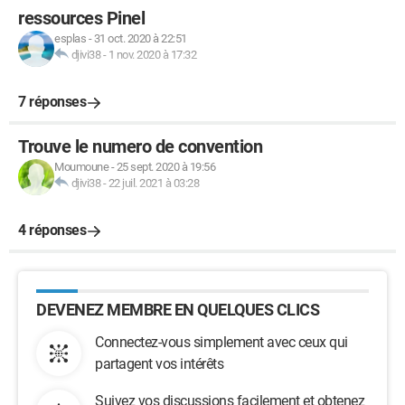
ressources Pinel
esplas
-
31 oct. 2020 à 22:51
djivi38
-
1 nov. 2020 à 17:32
7 réponses
Trouve le numero de convention
Moumoune
-
25 sept. 2020 à 19:56
djivi38
-
22 juil. 2021 à 03:28
4 réponses
DEVENEZ MEMBRE EN QUELQUES CLICS
Connectez-vous simplement avec ceux qui
partagent vos intérêts
Suivez vos discussions facilement et obtenez