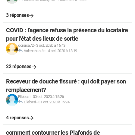
3 réponses
COVID : l'agence refuse la présence du locataire
pour l'état des lieux de sortie
corsica72
-
3 oct. 2020 à 16:43
Valenchantée
-
4 oct. 2020 à 18:19
22 réponses
Receveur de douche fissuré : qui doit payer son
remplacement?
Ellebasi
-
30 oct. 2020 à 15:26
Ellebasi
-
31 oct. 2020 à 15:24
4 réponses
comment contourner les Plafonds de