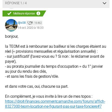
RÉPONSE 1 / 4
Meilleure réponse
djivi38
16 462
14 oct. 2020 à 18:33
bonjour,
la TEOM est à rembourser au bailleur si les charges étaient au
réel (= provisions mensuelles et régularisation annuelle) :
- sur justificatif (l'avez-vous eu ? Si non : le réclamer avant de
payer),
- au prorata journalier du temps d'occupation = du 1° janvier
au jour du rendu des clés,
- et sans les frais de gestion/rôle.
et dans votre cas, oui, chacune sa part.
En complément, je vous invite à lire un de mes topos :
https://droit-finances.commentcamarche.com/forum/affich-
8327300-teom-location-ne-figurant-pas-sur-taxe-fonciere#7