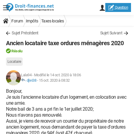
Question
Forum
Impôts
Taxes locales
Sujet Précédent
Sujet Suivant
Ancien locataire taxe ordures ménagères 2020
Résolu
Locataire
Lala94
-
Modifié le 14 oct. 2020 à 18:06
djivi38
-
15 oct. 2020 à 08:32
Bonjour,
Je suis l'ancienne locataire d'un logement, en colocation avec
une amie.
Notre bail de 3 ans a pri fin le 1er juillet 2020;
Nous n'avons pas renouvelé.
Aussi, je viens de recevoir un courrier du propriétaire de notre
ancien logement, nous demandant de payer la taxe d'ordures
ménagères 2020, de 94€ (soit 47€ chacune).