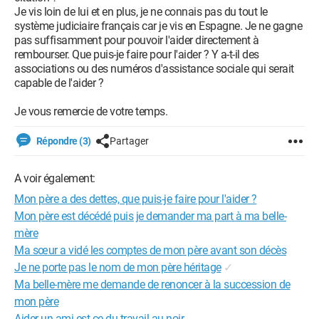
Je vis loin de lui et en plus, je ne connais pas du tout le
système judiciaire français car je vis en Espagne. Je ne gagne
pas suffisamment pour pouvoir l'aider directement à
rembourser. Que puis-je faire pour l'aider ? Y a-t-il des
associations ou des numéros d'assistance sociale qui serait
capable de l'aider ?
Je vous remercie de votre temps.
Répondre (3)
Partager
A voir également:
Mon père a des dettes, que puis-je faire pour l'aider ?
Mon père est décédé puis je demander ma part à ma belle-
mère
Ma sœur a vidé les comptes de mon père avant son décès
Je ne porte pas le nom de mon père héritage
✓
Ma belle-mère me demande de renoncer à la succession de
mon père
Aider un ami est-ce du travail au noir