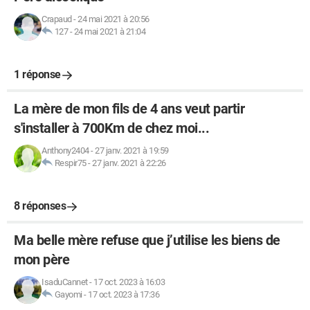
Crapaud
-
24 mai 2021 à 20:56
127
-
24 mai 2021 à 21:04
1 réponse
La mère de mon fils de 4 ans veut partir
s'installer à 700Km de chez moi...
Anthony2404
-
27 janv. 2021 à 19:59
Respir75
-
27 janv. 2021 à 22:26
8 réponses
Ma belle mère refuse que j’utilise les biens de
mon père
IsaduCannet
-
17 oct. 2023 à 16:03
Gayomi
-
17 oct. 2023 à 17:36