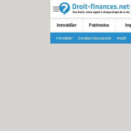
Immobilier
Patrimoine
Im
Immobilier
Donation-Succession
Impôt