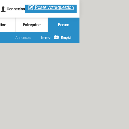
Posez votre
question
Connexion
tice
Entreprise
Forum
Annonces
Immo
Emploi