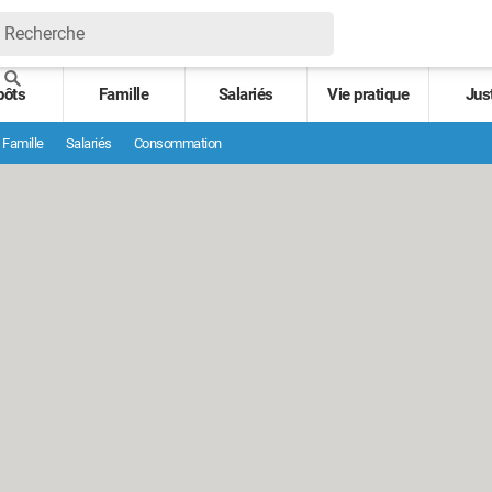
pôts
Famille
Salariés
Vie pratique
Jus
Famille
Salariés
Consommation