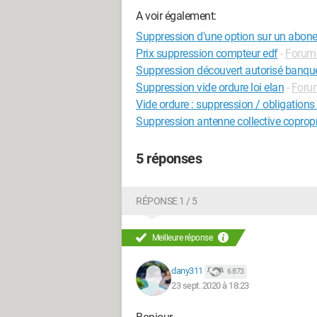
A voir également:
Suppression d'une option sur un abon
Prix suppression compteur edf
-
Forum 
Suppression découvert autorisé banqu
Suppression vide ordure loi elan
-
Forum
Vide ordure : suppression / obligations
Suppression antenne collective copropr
5 réponses
RÉPONSE 1 / 5
Meilleure réponse
dany311
6 873
23 sept. 2020 à 18:23