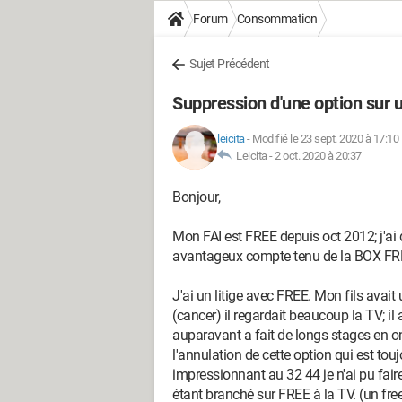
Forum
Consommation
Sujet Précédent
Suppression d'une option sur 
leicita
-
Modifié le 23 sept. 2020 à 17:10
Leicita -
2 oct. 2020 à 20:37
Bonjour,
Mon FAI est FREE depuis oct 2012; j'ai d'
avantageux compte tenu de la BOX FR
J'ai un litige avec FREE. Mon fils ava
(cancer) il regardait beaucoup la TV; il
auparavant a fait de longs stages en o
l'annulation de cette option qui est to
impressionnant au 32 44 je n'ai pu faire 
étant branché sur FREE à la TV. (un fre