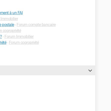
ement à un FAI
Immobilier
e postale
-
Forum compte bancaire
 copropriété
 ?
-
Forum Immobilier
iété
-
Forum copropriété