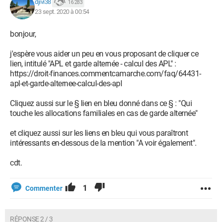
djivi38
16 283
23 sept. 2020 à 00:54
bonjour,
j'espère vous aider un peu en vous proposant de cliquer ce
lien, intitulé "APL et garde alternée - calcul des APL" :
https://droit-finances.commentcamarche.com/faq/64431-
apl-et-garde-alternee-calcul-des-apl
Cliquez aussi sur le § lien en bleu donné dans ce § : "Qui
touche les allocations familiales en cas de garde alternée"
et cliquez aussi sur les liens en bleu qui vous paraîtront
intéressants en-dessous de la mention "A voir également".
cdt.
1
Commenter
RÉPONSE 2 / 3