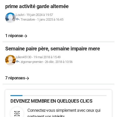
prime activité garde alternée
Loukri
-
19 juin 2024 à 19:57
Trenzalore
-
1 janv. 2025 à 16:45
1 réponse
Semaine paire père, semaine impaire mere
julien45130
-
19 mai 2018 à 15:49
zigomar-premier
-
26 déc. 2018 à 10:56
7 réponses
DEVENEZ MEMBRE EN QUELQUES CLICS
Connectez-vous simplement avec ceux qui
partagent vos intérêts