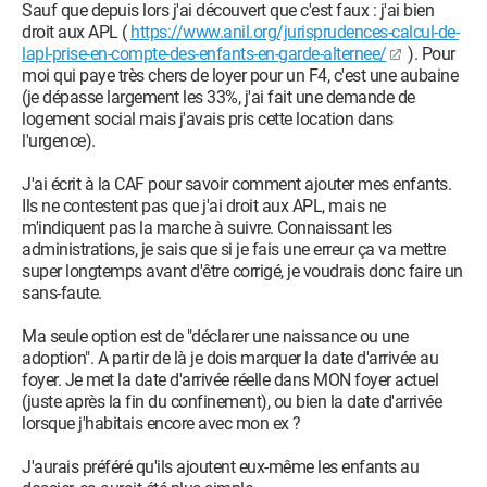
Sauf que depuis lors j'ai découvert que c'est faux : j'ai bien
droit aux APL (
https://www.anil.org/jurisprudences-calcul-de-
lapl-prise-en-compte-des-enfants-en-garde-alternee/
). Pour
moi qui paye très chers de loyer pour un F4, c'est une aubaine
(je dépasse largement les 33%, j'ai fait une demande de
logement social mais j'avais pris cette location dans
l'urgence).
J'ai écrit à la CAF pour savoir comment ajouter mes enfants.
Ils ne contestent pas que j'ai droit aux APL, mais ne
m'indiquent pas la marche à suivre. Connaissant les
administrations, je sais que si je fais une erreur ça va mettre
super longtemps avant d'être corrigé, je voudrais donc faire un
sans-faute.
Ma seule option est de "déclarer une naissance ou une
adoption". A partir de là je dois marquer la date d'arrivée au
foyer. Je met la date d'arrivée réelle dans MON foyer actuel
(juste après la fin du confinement), ou bien la date d'arrivée
lorsque j'habitais encore avec mon ex ?
J'aurais préféré qu'ils ajoutent eux-même les enfants au