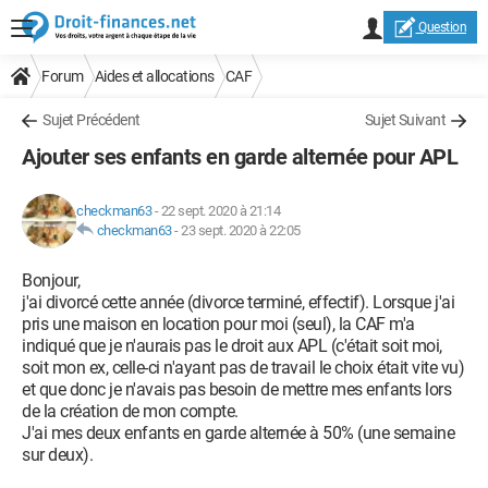
Question
Forum
Aides et allocations
CAF
Sujet Précédent
Sujet Suivant
Ajouter ses enfants en garde alternée pour APL
checkman63
-
22 sept. 2020 à 21:14
checkman63
-
23 sept. 2020 à 22:05
Bonjour,
j'ai divorcé cette année (divorce terminé, effectif). Lorsque j'ai
pris une maison en location pour moi (seul), la CAF m'a
indiqué que je n'aurais pas le droit aux APL (c'était soit moi,
soit mon ex, celle-ci n'ayant pas de travail le choix était vite vu)
et que donc je n'avais pas besoin de mettre mes enfants lors
de la création de mon compte.
J'ai mes deux enfants en garde alternée à 50% (une semaine
sur deux).