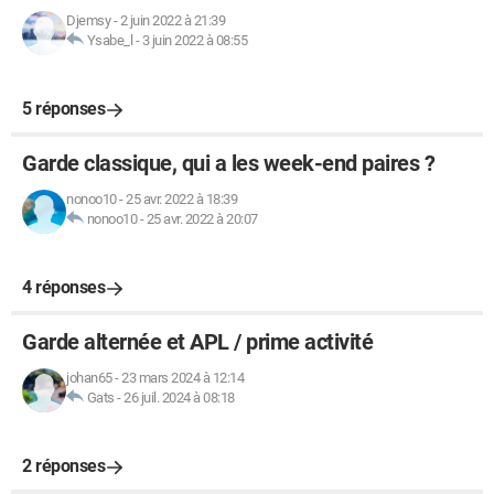
Djemsy
-
2 juin 2022 à 21:39
Ysabe_l
-
3 juin 2022 à 08:55
5 réponses
Garde classique, qui a les week-end paires ?
nonoo10
-
25 avr. 2022 à 18:39
nonoo10
-
25 avr. 2022 à 20:07
4 réponses
Garde alternée et APL / prime activité
johan65
-
23 mars 2024 à 12:14
Gats
-
26 juil. 2024 à 08:18
2 réponses