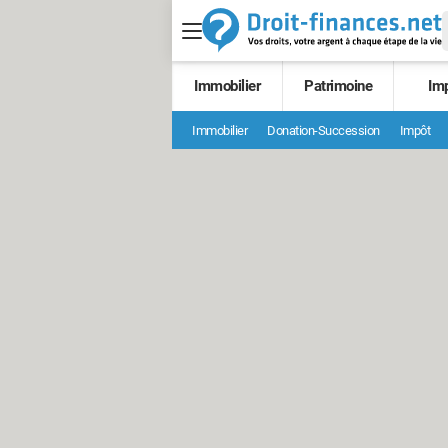
Immobilier
Patrimoine
Im
Immobilier
Donation-Succession
Impôt