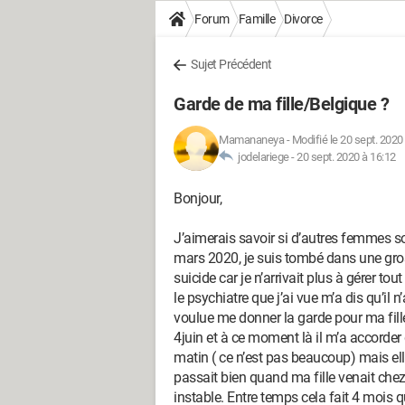
Forum
Famille
Divorce
Sujet Précédent
Garde de ma fille/Belgique ?
Mamananeya
-
Modifié le 20 sept. 2020
jodelariege -
20 sept. 2020 à 16:12
Bonjour,
J’aimerais savoir si d’autres femmes so
mars 2020, je suis tombé dans une gross
suicide car je n’arrivait plus à gérer tout
le psychiatre que j’ai vue m’a dis qu’il
voulue me donner la garde pour ma fille
4juin et à ce moment là il m’a accorder d
matin ( ce n’est pas beaucoup) mais el
passait bien quand ma fille venait ch
instable. Entre temps cela fait 4 mois q