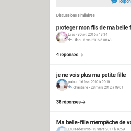
Répon
Discussions similaires
proteger mon fils de ma belle f
Lilas
-
30 avr. 2016 à 13:14
Lilas
-
5 mai 2016 à 08:48
4 réponses
je ne vois plus ma petite fille
patou
-
16 févr. 2010 à 20:18
christiane
-
28 mars 2012 à 09:01
38 réponses
Ma belle-fille m'empêche de voi
Louisedecorot
-
13 mars 2017 à 16:59