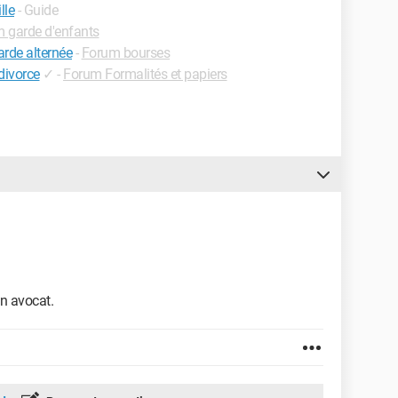
lle
- Guide
 garde d'enfants
rde alternée
-
Forum bourses
divorce
✓
-
Forum Formalités et papiers
un avocat.