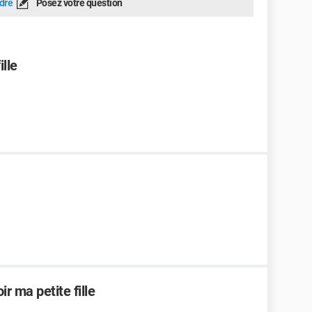
dre
Posez votre question
ille
r ma petite fille