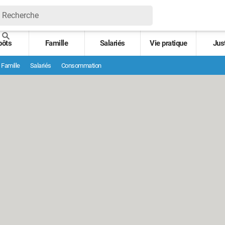
pôts
Famille
Salariés
Vie pratique
Jus
Famille
Salariés
Consommation