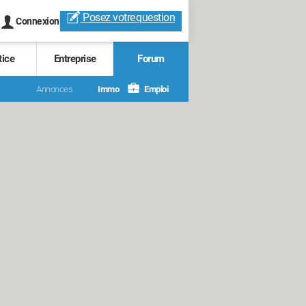
Posez votre
question
Connexion
tice
Entreprise
Forum
Annonces
Immo
Emploi