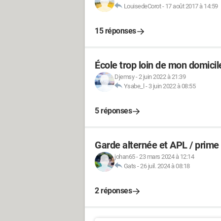
LouisedeCorot
-
17 août 2017 à 14:59
15 réponses
École trop loin de mon domici
Djemsy
-
2 juin 2022 à 21:39
Ysabe_l
-
3 juin 2022 à 08:55
5 réponses
Garde alternée et APL / prime 
johan65
-
23 mars 2024 à 12:14
Gats
-
26 juil. 2024 à 08:18
2 réponses