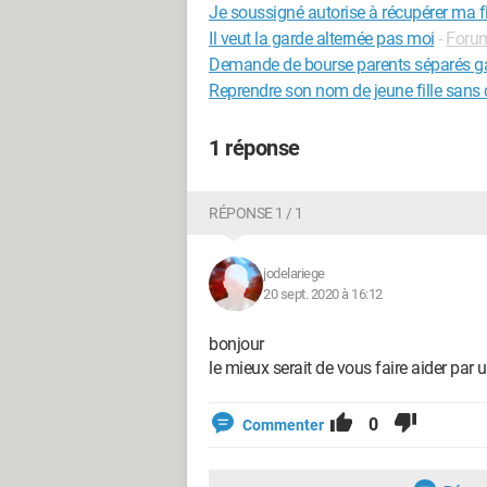
Je soussigné autorise à récupérer ma fi
Il veut la garde alternée pas moi
-
Forum
Demande de bourse parents séparés ga
Reprendre son nom de jeune fille sans 
1 réponse
RÉPONSE 1 / 1
jodelariege
20 sept. 2020 à 16:12
bonjour
le mieux serait de vous faire aider par 
0
Commenter