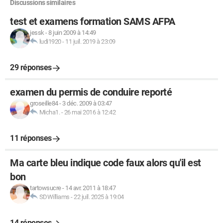
Discussions similaires
test et examens formation SAMS AFPA
jessk
-
8 juin 2009 à 14:49
ludi1920
-
11 juil. 2019 à 23:09
29 réponses
examen du permis de conduire reporté
groseille84
-
3 déc. 2009 à 03:47
Micha1.
-
26 mai 2016 à 12:42
11 réponses
Ma carte bleu indique code faux alors qu'il est
bon
tartowsucre
-
14 avr. 2011 à 18:47
SDWilliams
-
22 juil. 2025 à 19:04
14 réponses