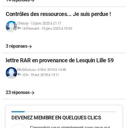
Contrôles des ressources... Je suis perdue !
Chrissy
-
13 janv. 2025 à 21:17
UnPassant
-
15 janv. 2025 à 19:35
3 réponses
lettre RAR en provenance de Lesquin Lille 59
NicEdLeLou
-
6 févr. 2014 à 14:48
IZA
-
19 avr. 2018 à 13:11
23 réponses
DEVENEZ MEMBRE EN QUELQUES CLICS
Connectez-vous simplement avec ceux qui