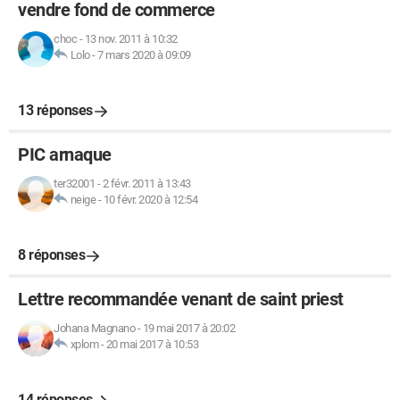
vendre fond de commerce
choc
-
13 nov. 2011 à 10:32
Lolo
-
7 mars 2020 à 09:09
13 réponses
PIC arnaque
ter32001
-
2 févr. 2011 à 13:43
neige
-
10 févr. 2020 à 12:54
8 réponses
Lettre recommandée venant de saint priest
Johana Magnano
-
19 mai 2017 à 20:02
xplom
-
20 mai 2017 à 10:53
14 réponses