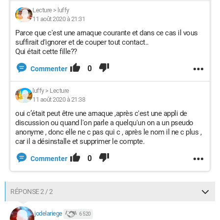
Lecture
>
luffy
11 août 2020 à 21:31
Parce que c'est une arnaque courante et dans ce cas il vous
suffirait d'ignorer et de couper tout contact..
Qui était cette fille??
0
Commenter
luffy
>
Lecture
11 août 2020 à 21:38
oui c’était peut être une arnaque ,après c'est une appli de
discussion ou quand l'on parle a quelqu'un on a un pseudo
anonyme , donc elle ne c pas qui c , après le nom il ne c plus ,
car il a désinstalle et supprimer le compte.
0
Commenter
RÉPONSE 2 / 2
jodelariege
6 520