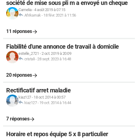
société de mise sous pli m a envoyé un cheque
Camelia
-
4 août 2019 à 07:15
Afrikarnak
-
18 févr. 2021 à 11:56
11 réponses
Fiabilité d'une annonce de travail à domicile
estelle_2721
-
2 oct. 2019 à 20:09
cristali
-
28 sept. 2023 à 16:48
20 réponses
Rectificatif arret maladie
kiaz127
-
18 oct. 2014 à 00:57
kiaz127
-
19 oct. 2014 à 16:44
7 réponses
Horaire et repos équipe 5 x 8 particulier