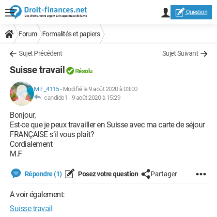
Question
Forum
Formalités et papiers
Sujet Précédent
Sujet Suivant
Suisse travail
Résolu
M.F_4115
-
Modifié le 9 août 2020 à 03:00
candide1 -
9 août 2020 à 15:29
Bonjour,
Est-ce que je peux travailler en Suisse avec ma carte de séjour
FRANÇAISE s’il vous plaît?
Cordialement
M.F
Répondre (1)
Posez votre question
Partager
A voir également:
Suisse travail