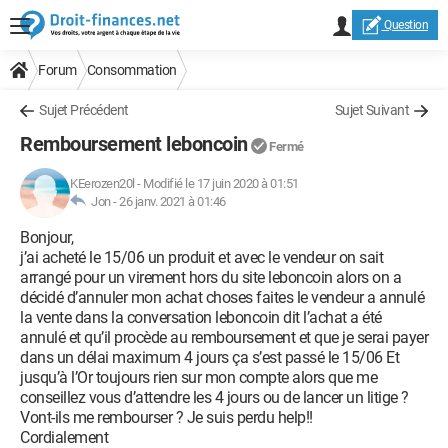
Question
Forum
Consommation
Sujet Précédent
Sujet Suivant
Remboursement leboncoin
Fermé
KEerozen20l
-
Modifié le 17 juin 2020 à 01:51
Jon -
26 janv. 2021 à 01:46
Bonjour,
j’ai acheté le 15/06 un produit et avec le vendeur on sait
arrangé pour un virement hors du site leboncoin alors on a
décidé d’annuler mon achat choses faites le vendeur a annulé
la vente dans la conversation leboncoin dit l’achat a été
annulé et qu’il procède au remboursement et que je serai payer
dans un délai maximum 4 jours ça s’est passé le 15/06 Et
jusqu’à l’Or toujours rien sur mon compte alors que me
conseillez vous d’attendre les 4 jours ou de lancer un litige ?
Vont-ils me rembourser ? Je suis perdu help!!
Cordialement