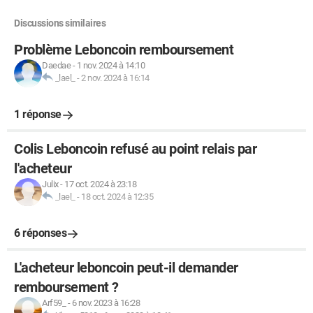
Discussions similaires
Problème Leboncoin remboursement
Daedae
-
1 nov. 2024 à 14:10
_lael_
-
2 nov. 2024 à 16:14
1 réponse
Colis Leboncoin refusé au point relais par
l'acheteur
Julix
-
17 oct. 2024 à 23:18
_lael_
-
18 oct. 2024 à 12:35
6 réponses
L'acheteur leboncoin peut-il demander
remboursement ?
Arf59_
-
6 nov. 2023 à 16:28