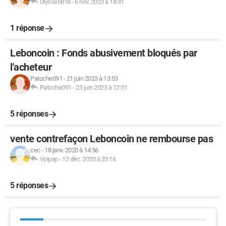
Ulysse5818
-
6 nov. 2023 à 18:41
1 réponse
Leboncoin : Fonds abusivement bloqués par
l'acheteur
Patoche091
-
21 juin 2023 à 13:53
Patoche091
-
23 juin 2023 à 12:31
5 réponses
vente contrefaçon Leboncoin ne rembourse pas
cec
-
18 janv. 2020 à 14:56
Vpipap
-
12 déc. 2020 à 23:16
5 réponses