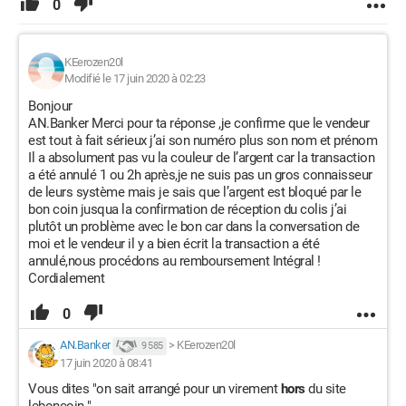
0
KEerozen20l
Modifié le 17 juin 2020 à 02:23
Bonjour
AN.Banker Merci pour ta réponse ,je confirme que le vendeur
est tout à fait sérieux j’ai son numéro plus son nom et prénom
Il a absolument pas vu la couleur de l’argent car la transaction
a été annulé 1 ou 2h après,je ne suis pas un gros connaisseur
de leurs système mais je sais que l’argent est bloqué par le
bon coin jusqua la confirmation de réception du colis j’ai
plutôt un problème avec le bon car dans la conversation de
moi et le vendeur il y a bien écrit la transaction a été
annulé,nous procédons au remboursement Intégral !
Cordialement
0
AN.Banker
>
KEerozen20l
9 585
17 juin 2020 à 08:41
Vous dites "on sait arrangé pour un virement
hors
du site