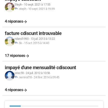
Steph
-
10 sept. 2021 à 17:55
steph
-
10 sept. 2021 à 19:39
4 réponses
facture cdiscunt introuvable
roland1990
-
13 juil. 2013 à 13:22
bk
-
15 oct. 2015 à 14:40
17 réponses
impayé d'une mensualité cdiscount
prisc59
-
24 juil. 2012 à 10:56
nemrod18
-
24 févr. 2014 à 09:45
4 réponses