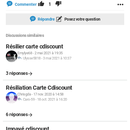
1
Commenter
Répondre
Posez votre question
Discussions similaires
Résilier carte cdiscount
Emylye68
-
2 mai 2021 à 19:35
Ulysse5818
-
3 mai 2021 à 10:37
3 réponses
Résiliation Carte Cdiscount
Chrisgda
-
17 nov. 2020 à 14:58
Caro-59
-
18 oct. 2021 à 16:20
6 réponses
Impayé cdiscount