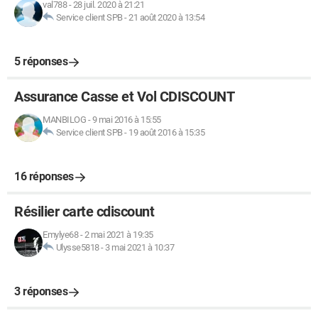
val788
-
28 juil. 2020 à 21:21
Service client SPB
-
21 août 2020 à 13:54
5 réponses
Assurance Casse et Vol CDISCOUNT
MANBILOG
-
9 mai 2016 à 15:55
Service client SPB
-
19 août 2016 à 15:35
16 réponses
Résilier carte cdiscount
Emylye68
-
2 mai 2021 à 19:35
Ulysse5818
-
3 mai 2021 à 10:37
3 réponses