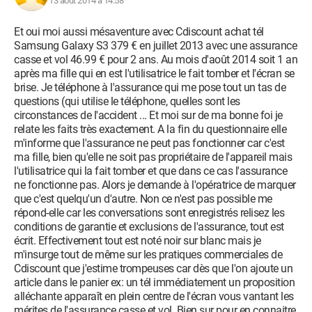
13 août 2014 à 14:58
Et oui moi aussi mésaventure avec Cdiscount achat tél
Samsung Galaxy S3 379 € en juillet 2013 avec une assurance
casse et vol 46.99 € pour 2 ans. Au mois d'août 2014 soit 1 an
après ma fille qui en est l'utilisatrice le fait tomber et l'écran se
brise. Je téléphone à l'assurance qui me pose tout un tas de
questions (qui utilise le téléphone, quelles sont les
circonstances de l'accident ... Et moi sur de ma bonne foi je
relate les faits très exactement. A la fin du questionnaire elle
m'informe que l'assurance ne peut pas fonctionner car c'est
ma fille, bien qu'elle ne soit pas propriétaire de l'appareil mais
l'utilisatrice qui la fait tomber et que dans ce cas l'assurance
ne fonctionne pas. Alors je demande à l'opératrice de marquer
que c'est quelqu'un d'autre. Non ce n'est pas possible me
répond-elle car les conversations sont enregistrés relisez les
conditions de garantie et exclusions de l'assurance, tout est
écrit. Effectivement tout est noté noir sur blanc mais je
m'insurge tout de même sur les pratiques commerciales de
Cdiscount que j'estime trompeuses car dès que l'on ajoute un
article dans le panier ex: un tél immédiatement un proposition
alléchante apparaît en plein centre de l'écran vous vantant les
mérites de l'assurance casse et vol. Bien sur pour en connaitre