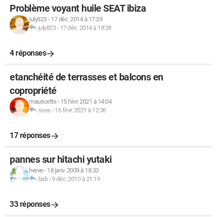
Problème voyant huile SEAT ibiza
july823
-
17 déc. 2014 à 17:29
july823
-
17 déc. 2014 à 18:28
4 réponses
etanchéité de terrasses et balcons en
copropriété
mauricette
-
15 févr. 2021 à 14:04
sses
-
16 févr. 2021 à 12:36
17 réponses
pannes sur hitachi yutaki
herve
-
18 janv. 2009 à 18:33
bab
-
9 déc. 2010 à 21:19
33 réponses