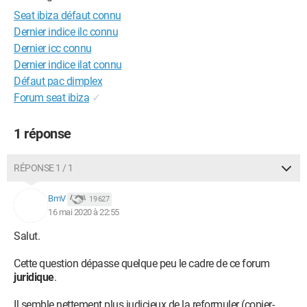
Seat ibiza défaut connu
Dernier indice ilc connu
Dernier icc connu
Dernier indice ilat connu
Défaut pac dimplex
Forum seat ibiza
✓
1 réponse
RÉPONSE 1 / 1
BmV
19 627
16 mai 2020 à 22:55
Salut.
Cette question dépasse quelque peu le cadre de ce forum
juridique
.
Il semble nettement plus judicieux de la reformuler (copier-