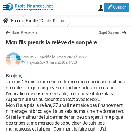
Question
Forum
Famille
Garde d'enfants
Sujet Précédent
Sujet Suivant
Mon fils prends la relève de son père
Hayouta55
-
Modifié le 3 mars 2020 à 15:12
Hayouta55 -
3 mars 2020 à 14:53
Bonjour,
J'ai mis 25 ans à me séparer de mon mari qui n'assumait pas
son rôle. Il n'a jamais payé une facture, ni les courses, ni
l'éducation de nos deux enfants, bref une véritable plais.
Aujourd'hui il vis au crochet de l'état avec le RSA.
Mon fils, a pris la relève, 27 ans il ne m'aide pas financement,
ni ménage, ni bricolage il a un salaire, mais ne me donne rien.
Si j'ai le malheur de lui demander un peu d'argent il me pique
des crises et me menace de se suicider. Je suis très
malheureuse et j'ai peur. Comment le faire partir. J'ai