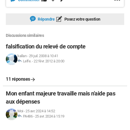
Répondre
Posez votre question
Discussions similaires
falsification du relevé de compte
kallan
-
29 juil. 2008 à 10:41
Lelfe.
-
22 févr. 2012 à 20:00
11 réponses
Mon enfant majeure travaille mais n'aide pas
aux dépenses
Moi
-
25 avr. 2024 à 14:52
PA486
-
25 avr. 2024 à 15:19