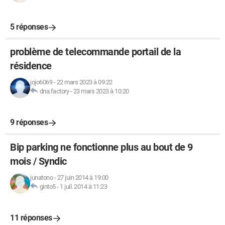
5 réponses
problème de telecommande portail de la
résidence
jojo6069
-
22 mars 2023 à 09:22
dna.factory
-
23 mars 2023 à 10:20
9 réponses
Bip parking ne fonctionne plus au bout de 9
mois / Syndic
junatono
-
27 juin 2014 à 19:00
ginto5
-
1 juil. 2014 à 11:23
11 réponses