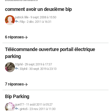
comment avoir un deuxième bip
patrick lille
-
9 sept. 2008 à 15:50
Filip
-
2 déc. 2011 à 16:31
6 réponses
Télécommande ouverture portail électrique
parking
33phil
-
29 sept. 2019 à 17:37
33phil
-
30 sept. 2019 à 23:13
7 réponses
Bip Parking
guet77
-
11 août 2011 à 05:27
ginto5
-
23 nov. 2011 à 11:30