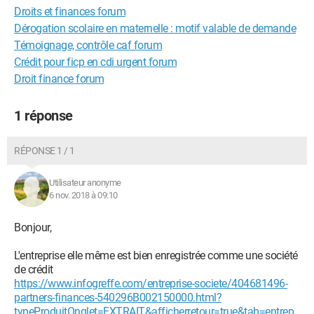
Droits et finances forum
Dérogation scolaire en maternelle : motif valable de demande
Témoignage, contrôle caf forum
Crédit pour ficp en cdi urgent forum
Droit finance forum
1 réponse
RÉPONSE 1 / 1
Utilisateur anonyme
6 nov. 2018 à 09:10
Bonjour,
L'entreprise elle même est bien enregistrée comme une société
de crédit
https://www.infogreffe.com/entreprise-societe/404681496-
partners-finances-540296B002150000.html?
typeProduitOnglet=EXTRAIT&afficherretour=true&tab=entrep