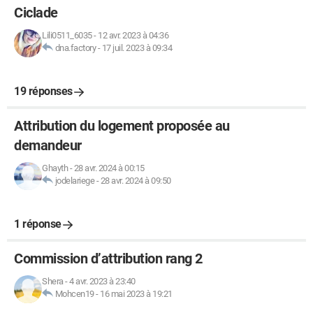
Ciclade
Lili0511_6035
-
12 avr. 2023 à 04:36
dna.factory
-
17 juil. 2023 à 09:34
19 réponses
Attribution du logement proposée au
demandeur
Ghayth
-
28 avr. 2024 à 00:15
jodelariege
-
28 avr. 2024 à 09:50
1 réponse
Commission d’attribution rang 2
Shera
-
4 avr. 2023 à 23:40
Mohcen19
-
16 mai 2023 à 19:21