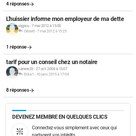
4 réponses
L'huissier informe mon employeur de ma dette
sigpou
-
7 mai 2012 à 15:00
Gérard
-
7 mai 2012 à 15:25
1 réponse
tarif pour un conseil chez un notaire
carrere33
-
27 oct. 2008 à 15:07
Enka1
-
10 janv. 2015 à 17:04
8 réponses
DEVENEZ MEMBRE EN QUELQUES CLICS
Connectez-vous simplement avec ceux qui
partagent vos intérêts