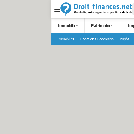
Immobilier
Patrimoine
Im
Immobilier
Donation-Succession
Impôt