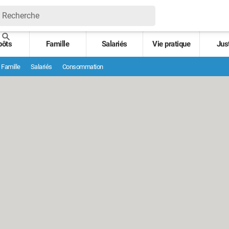
pôts
Famille
Salariés
Vie pratique
Jus
Famille
Salariés
Consommation