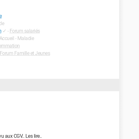
e
de
n
✓
-
Forum salariés
 Accueil - Maladie
ommation
Forum Famille et Jeunes
u aux CGV.. Les lire..