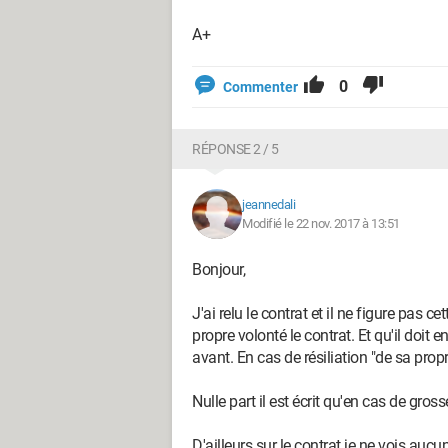
A+
0
Commenter
RÉPONSE 2 / 5
jeannedali
Modifié le 22 nov. 2017 à 13:51
Bonjour,
J'ai relu le contrat et il ne figure pas ce
propre volonté le contrat. Et qu'il doit
avant. En cas de résiliation "de sa prop
Nulle part il est écrit qu'en cas de gro
D'ailleurs sur le contrat je ne vois auc