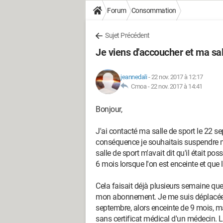
Forum
Consommation
Sujet Précédent
Je viens d'accoucher et ma sal
jeannedali
-
22 nov. 2017 à 12:17
Cmoa -
22 nov. 2017 à 14:41
Bonjour,
J'ai contacté ma salle de sport le 22 s
conséquence je souhaitais suspendre 
salle de sport m'avait dit qu'il était 
6 mois lorsque l'on est enceinte et que
Cela faisait déjà plusieurs semaine que
mon abonnement. Je me suis déplacée 
septembre, alors enceinte de 9 mois, 
sans certificat médical d'un médecin. L