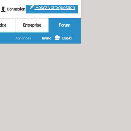
Posez votre
question
Connexion
tice
Entreprise
Forum
Annonces
Immo
Emploi