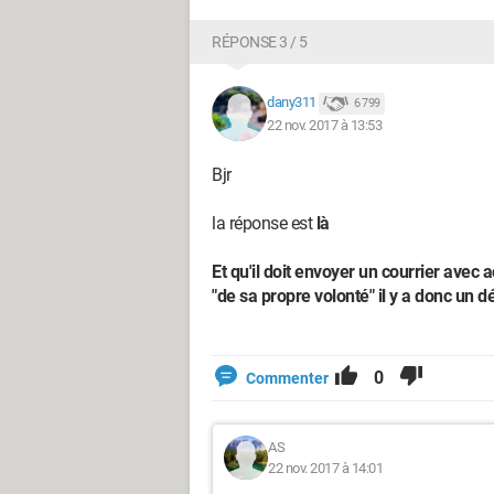
RÉPONSE 3 / 5
dany311
6 799
22 nov. 2017 à 13:53
Bjr
la réponse est
là
Et qu'il doit envoyer un courrier avec 
"de sa propre volonté" il y a donc un 
0
Commenter
AS
22 nov. 2017 à 14:01