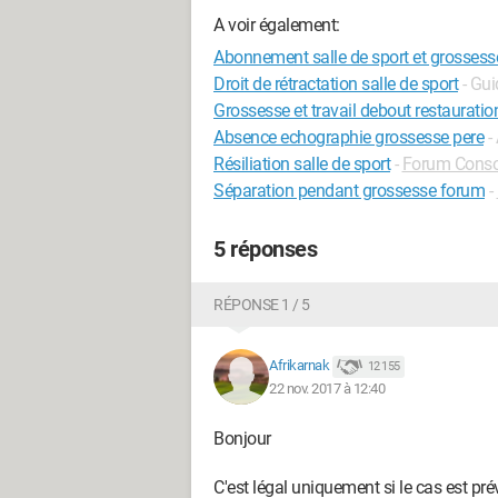
A voir également:
Abonnement salle de sport et grossess
Droit de rétractation salle de sport
- Gui
Grossesse et travail debout restauratio
Absence echographie grossesse pere
-
Résiliation salle de sport
-
Forum Cons
Séparation pendant grossesse forum
-
5 réponses
RÉPONSE 1 / 5
Afrikarnak
12 155
22 nov. 2017 à 12:40
Bonjour
C'est légal uniquement si le cas est prév