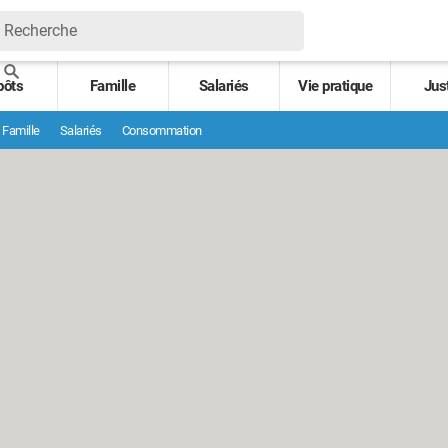
pôts
Famille
Salariés
Vie pratique
Jus
Famille
Salariés
Consommation