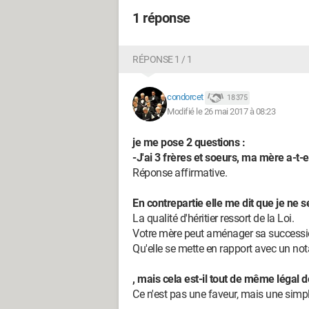
1 réponse
RÉPONSE 1 / 1
condorcet
18 375
Modifié le 26 mai 2017 à 08:23
je me pose 2 questions :
-J'ai 3 frères et soeurs, ma mère a-t-e
Réponse affirmative.
En contrepartie elle me dit que je ne 
La qualité d'héritier ressort de la Loi.
Votre mère peut aménager sa succession
Qu'elle se mette en rapport avec un nota
, mais cela est-il tout de même légal 
Ce n'est pas une faveur, mais une simp