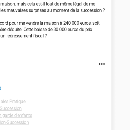
re maison, mais cela est-il tout de même légal de me
r les mauvaises surprises au moment de la succession ?
ccord pour me vendre la maison à 240 000 euros, soit
ère déduite. Cette baisse de 30 000 euros du prix
 un redressement fiscal ?
e
iales Pratique
Succession
 garde d'enfants
ion-Succession