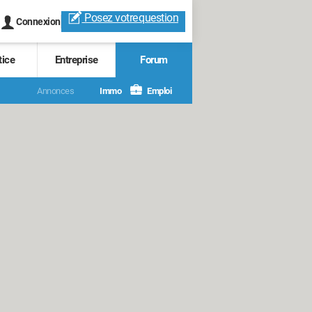
Posez votre
question
Connexion
tice
Entreprise
Forum
Annonces
Immo
Emploi