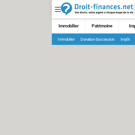
Immobilier
Patrimoine
Im
Immobilier
Donation-Succession
Impôt