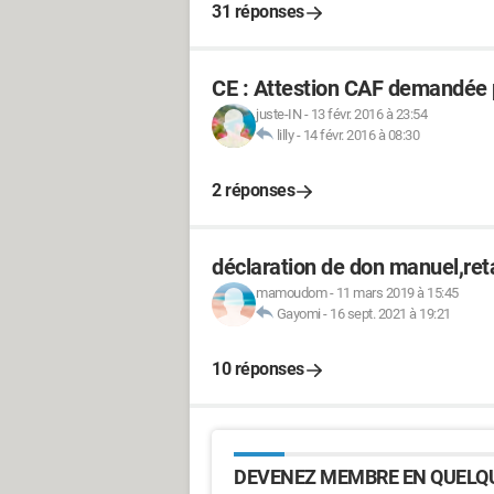
31 réponses
CE : Attestion CAF demandée po
juste-IN
-
13 févr. 2016 à 23:54
lilly
-
14 févr. 2016 à 08:30
2 réponses
déclaration de don manuel,reta
mamoudom
-
11 mars 2019 à 15:45
Gayomi
-
16 sept. 2021 à 19:21
10 réponses
DEVENEZ MEMBRE EN QUELQU