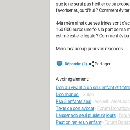
que je ne serai pas héritier de sa prop
favoriser aujourd'hui ? Comment évite
-Ma mère ainsi que ses frères sont d'a
160 000 euros une fois la part de ma m
estimé est-elle légale ? Comment éviter
Merci beaucoup pour vos réponses
Répondre (1)
Partager
A voir également:
Don du vivant à un seul enfant et fratri
Don manuel
- Guide
Rsa 3 enfants seul
- Accueil - Aides soc
Texte de don avocat
-
Forum Donation-
Laisser ado seul plusieurs jours
-
Forum
Peut on renier un enfant
-
Forum Donat