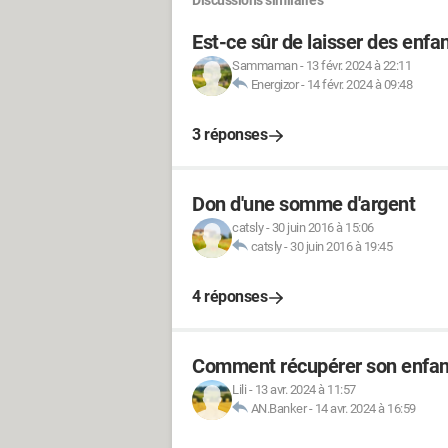
Discussions similaires
Est-ce sûr de laisser des enfan
Sammaman
-
13 févr. 2024 à 22:11
Energizor
-
14 févr. 2024 à 09:48
3 réponses
Don d'une somme d'argent
catsly
-
30 juin 2016 à 15:06
catsly
-
30 juin 2016 à 19:45
4 réponses
Comment récupérer son enfan
Lili
-
13 avr. 2024 à 11:57
AN.Banker
-
14 avr. 2024 à 16:59