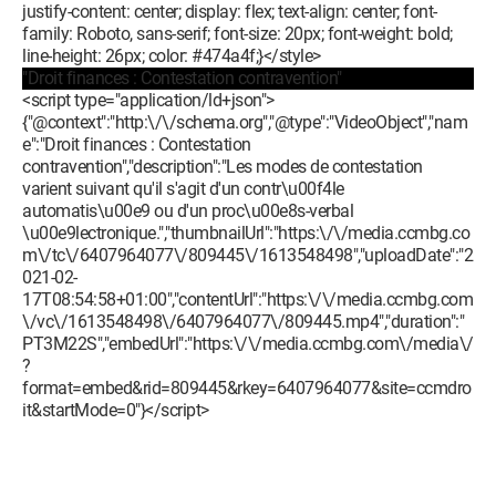
justify-content: center; display: flex; text-align: center; font-
family: Roboto, sans-serif; font-size: 20px; font-weight: bold;
line-height: 26px; color: #474a4f;}</style>
"Droit finances : Contestation contravention"
<script type="application/ld+json">
{"@context":"http:\/\/schema.org","@type":"VideoObject","nam
e":"Droit finances : Contestation
contravention","description":"Les modes de contestation
varient suivant qu'il s'agit d'un contr\u00f4le
automatis\u00e9 ou d'un proc\u00e8s-verbal
\u00e9lectronique.","thumbnailUrl":"https:\/\/media.ccmbg.co
m\/tc\/6407964077\/809445\/1613548498","uploadDate":"2
021-02-
17T08:54:58+01:00","contentUrl":"https:\/\/media.ccmbg.com
\/vc\/1613548498\/6407964077\/809445.mp4","duration":"
PT3M22S","embedUrl":"https:\/\/media.ccmbg.com\/media\/
?
format=embed&rid=809445&rkey=6407964077&site=ccmdro
it&startMode=0"}</script>