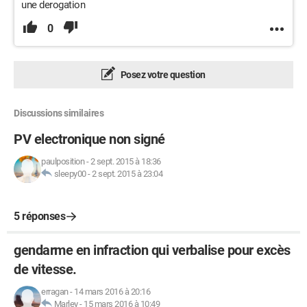
une derogation
0
Posez votre question
Discussions similaires
PV electronique non signé
paulposition
-
2 sept. 2015 à 18:36
sleepy00
-
2 sept. 2015 à 23:04
5 réponses
gendarme en infraction qui verbalise pour excès
de vitesse.
erragan
-
14 mars 2016 à 20:16
Marley
-
15 mars 2016 à 10:49