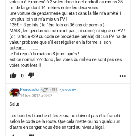
voies a été ramené à 2 voies donc à cet endroit au moins 35
ml de large dont 14 mètres entre les deux voies!
une voiture de gendarmerie qui était dans la file m'a arrêté 1
km plus loin et m'a mis un PV !
135€ + 3 points ( la 1ère fois en 36 ans de permis ) !
MAIS , les gendarmes ne m'ont pas , ni donné, ni signé de PV !
(or, l'article 429 du code de procédure pénale) dit : un PV n'a de
valeur probante que s'il est régulier en la forme, si son
auteur................
je l'ai reçu à la maison 8 jours après !
est ce normal ??? donc , les voies du milieu ne sont pas des
voies routières !!
0
Pierrecastor
>
jerecelev
4 584
14 févr. 2017 à 09:07
Salut
Les bandes blanche et les zebra ne doivent pas être franchi
selon le code de la route. Que cela mette ou non quelqu'un
d'autre en danger, vous être en tord au niveau légal.