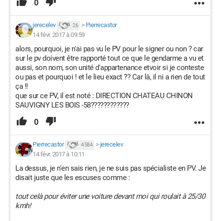
0
jerecelev
>
Pierrecastor
26
14 févr. 2017 à 09:59
alors, pourquoi, je n'ai pas vu le PV pour le signer ou non ? car
sur le pv doivent être rapporté tout ce que le gendarme a vu et
aussi, son nom, son unité d'appartenance etvoir si je conteste
ou pas et pourquoi ! et le lieu exact ?? Car là, il ni a rien de tout
ça !!
que sur ce PV, il est noté : DIRECTION CHATEAU CHINON
SAUVIGNY LES BOIS -58????????????
0
Pierrecastor
>
jerecelev
4 584
14 févr. 2017 à 10:11
La dessus, je n'en sais rien, je ne suis pas spécialiste en PV. Je
disait juste que les escuses comme :
tout celà pour éviter une voiture devant moi qui roulait à 25/30
kmh!