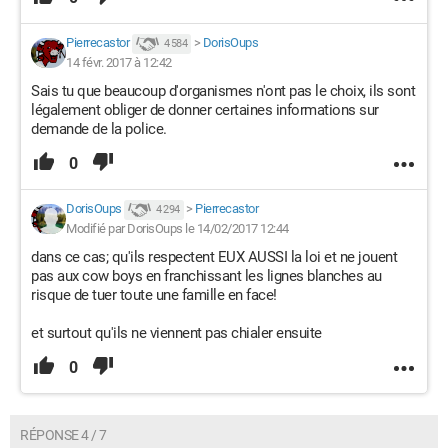
Pierrecastor
>
DorisOups
4 584
14 févr. 2017 à 12:42
Sais tu que beaucoup d'organismes n'ont pas le choix, ils sont
légalement obliger de donner certaines informations sur
demande de la police.
0
DorisOups
>
Pierrecastor
4 294
Modifié par DorisOups le 14/02/2017 12:44
dans ce cas; qu'ils respectent EUX AUSSI la loi et ne jouent
pas aux cow boys en franchissant les lignes blanches au
risque de tuer toute une famille en face!
et surtout qu'ils ne viennent pas chialer ensuite
0
RÉPONSE 4 / 7