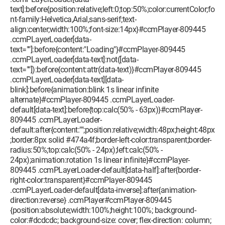
text]:before{position:relative;left:0;top:50%;color:currentColor;fo
nt-family:Helvetica,Arial,sans-serif;text-
align:center;width:100%;font-size:14px}#ccmPlayer-809445
.ccmPLayerLoader[data-
text=""]:before{content:"Loading"}#ccmPlayer-809445
.ccmPLayerLoader[data-text]:not([data-
text=""]):before{content:attr(data-text)}#ccmPlayer-809445
.ccmPLayerLoader[data-text][data-
blink]:before{animation:blink 1s linear infinite
alternate}#ccmPlayer-809445 .ccmPLayerLoader-
default[data-text]:before{top:calc(50% - 63px)}#ccmPlayer-
809445 .ccmPLayerLoader-
default:after{content:"";position:relative;width:48px;height:48px
;border:8px solid #474a4f;border-left-color:transparent;border-
radius:50%;top:calc(50% - 24px);left:calc(50% -
24px);animation:rotation 1s linear infinite}#ccmPlayer-
809445 .ccmPLayerLoader-default[data-half]:after{border-
right-color:transparent}#ccmPlayer-809445
.ccmPLayerLoader-default[data-inverse]:after{animation-
direction:reverse} .ccmPlayer#ccmPlayer-809445
{position:absolute;width:100%;height:100%; background-
color:#dcdcdc; background-size: cover; flex-direction: column;