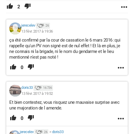
2
jerecelev
26
13 févr. 2017 à 19:36
ça été confirmé par la cour de cassation le 6 mars 2016 :qui
rappelle qu'un PV non signé est de nul effet ! Et là en plus, je
ne connais ni la brigade, ni le nom du gendarme et le lieu
mentionné n'est pas noté !
0
doris33
16 736
13 févr. 2017 à 19:52
Et bien contestez, vous risquez une mauvaise surprise avec
une majoration de l amende.
0
jerecelev
>
doris33
26