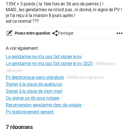
135€ + 3 points ( la 1ère fois en 36 ans de permis ) !
MAIS , les gendarmes ne m'ont pas , ni donné, ni signé de PV !
je l'ai reçu à la maison 8 jours après !
est ce normal ???
Posez votre question
Partager
A voir également:
Le gendarme ne m'a pas fait signer le pv
Le gendarme ne m'a pas fait signer le pv 2023
- Meilleures
réponses
Pv électronique sans signature
- Meilleures réponses
Signer à la place de quelqu'un
Signer à la place de mon mari
Ou signer un rib pour notaire
✓
Reconversion gendarme clerc de notaire
✓
Pv stationnement genant
7 réponses