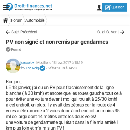
Question
Forum
Automobile
Sujet Précédent
Sujet Suivant
PV non signé et non remis par gendarmes
Fermé
jerecelev
-
Modifié le 13 févr. 2017 à 15:19
Eric Roig
-
6 févr. 2019 à 14:28
Bonjour,
LE 18 janvier, j'ai eu un PV pour frachissement de la ligne
blanche ( à 30 kmh) et encore que les roues gauche, tout celà
pour éviter une voiture devant moi qui roulait à 25/30 kmh!
à cet endroit, en plus, il y avait des zèbras car la route de 4
voies a été ramené à 2 voies donc à cet endroit au moins 35
ml de large dont 14 mètres entre les deux voies!
une voiture de gendarmerie qui était dans la file m'a arrêté 1
km plus loin et m'a mis un PV !