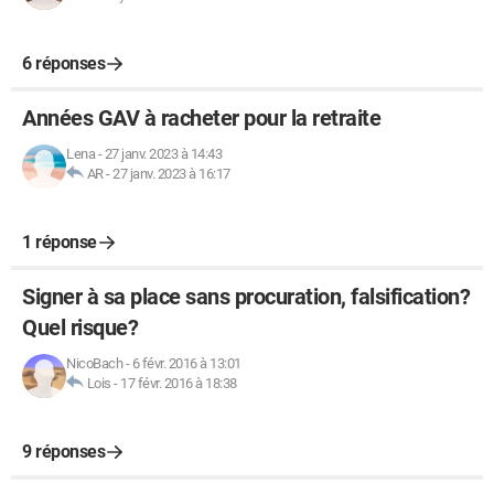
6 réponses
Années GAV à racheter pour la retraite
Lena
-
27 janv. 2023 à 14:43
AR
-
27 janv. 2023 à 16:17
1 réponse
Signer à sa place sans procuration, falsification?
Quel risque?
NicoBach
-
6 févr. 2016 à 13:01
Lois
-
17 févr. 2016 à 18:38
9 réponses