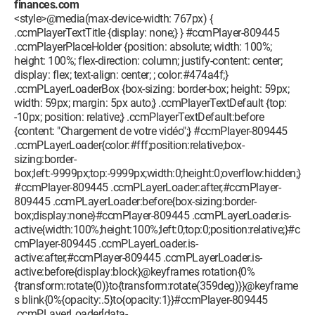
finances.com
<style>@media(max-device-width: 767px) {
.ccmPlayerTextTitle {display: none;} } #ccmPlayer-809445
.ccmPlayerPlaceHolder {position: absolute; width: 100%;
height: 100%; flex-direction: column; justify-content: center;
display: flex; text-align: center; ; color:#474a4f;}
.ccmPLayerLoaderBox {box-sizing: border-box; height: 59px;
width: 59px; margin: 5px auto;} .ccmPlayerTextDefault {top:
-10px; position: relative;} .ccmPlayerTextDefault:before
{content: "Chargement de votre vidéo";} #ccmPlayer-809445
.ccmPLayerLoader{color:#fff;position:relative;box-
sizing:border-
box;left:-9999px;top:-9999px;width:0;height:0;overflow:hidden;}
#ccmPlayer-809445 .ccmPLayerLoader:after,#ccmPlayer-
809445 .ccmPLayerLoader:before{box-sizing:border-
box;display:none}#ccmPlayer-809445 .ccmPLayerLoader.is-
active{width:100%;height:100%;left:0;top:0;position:relative;}#c
cmPlayer-809445 .ccmPLayerLoader.is-
active:after,#ccmPlayer-809445 .ccmPLayerLoader.is-
active:before{display:block}@keyframes rotation{0%
{transform:rotate(0)}to{transform:rotate(359deg)}}@keyframe
s blink{0%{opacity:.5}to{opacity:1}}#ccmPlayer-809445
.ccmPLayerLoader[data-