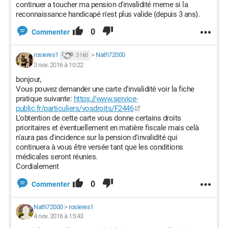
continuer a toucher ma pension d'invalidité meme si la
reconnaissance handicapé n'est plus valide (depuis 3 ans).
0
Commenter
rosieres1
>
Nath72000
3 160
3 nov. 2016 à 10:22
bonjour,
Vous pouvez demander une carte d'invalidité voir la fiche
pratique suivante:
https://www.service-
public.fr/particuliers/vosdroits/F2446
L'obtention de cette carte vous donne certains droits
prioritaires et éventuellement en matière fiscale mais celà
n'aura pas d'incidence sur la pension d'invalidité qui
continuera à vous être versée tant que les conditions
médicales seront réunies.
Cordialement
0
Commenter
Nath72000
>
rosieres1
4 nov. 2016 à 15:43