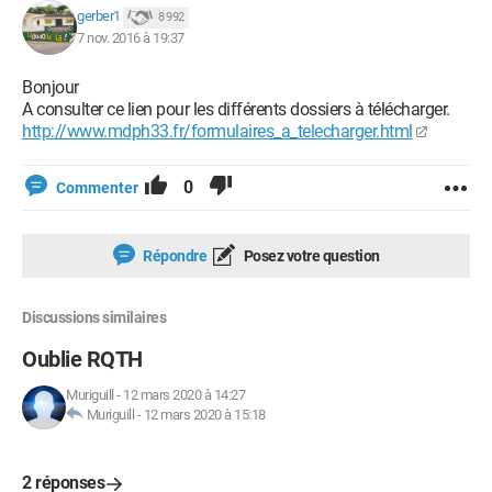
gerber1
8 992
7 nov. 2016 à 19:37
Bonjour
A consulter ce lien pour les différents dossiers à télécharger.
http://www.mdph33.fr/formulaires_a_telecharger.html
0
Commenter
Répondre
Posez votre question
Discussions similaires
Oublie RQTH
Muriguill
-
12 mars 2020 à 14:27
Muriguill
-
12 mars 2020 à 15:18
2 réponses