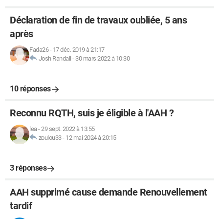
Déclaration de fin de travaux oubliée, 5 ans
après
Fada26
-
17 déc. 2019 à 21:17
Josh Randall
-
30 mars 2022 à 10:30
10 réponses
Reconnu RQTH, suis je éligible à l'AAH ?
lea
-
29 sept. 2022 à 13:55
zoulou33
-
12 mai 2024 à 20:15
3 réponses
AAH supprimé cause demande Renouvellement
tardif