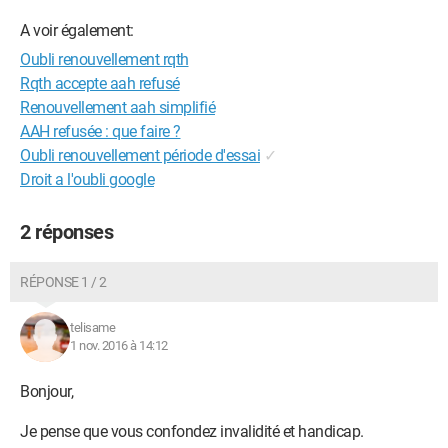
A voir également:
Oubli renouvellement rqth
Rqth accepte aah refusé
Renouvellement aah simplifié
AAH refusée : que faire ?
Oubli renouvellement période d'essai
✓
Droit a l'oubli google
2 réponses
RÉPONSE 1 / 2
telisame
1 nov. 2016 à 14:12
Bonjour,
Je pense que vous confondez invalidité et handicap.