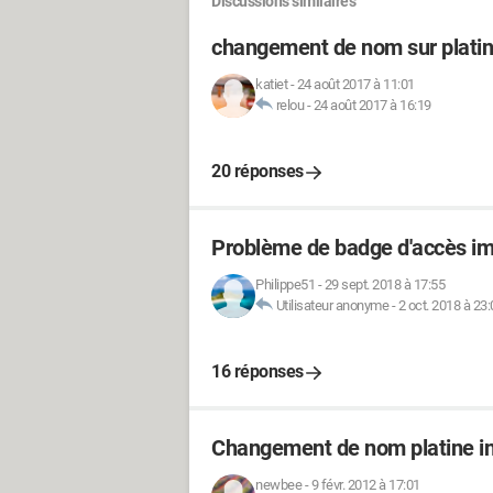
Discussions similaires
changement de nom sur platin
katiet
-
24 août 2017 à 11:01
relou
-
24 août 2017 à 16:19
20 réponses
Problème de badge d'accès imm
Philippe51
-
29 sept. 2018 à 17:55
Utilisateur anonyme
-
2 oct. 2018 à 23:
16 réponses
Changement de nom platine i
newbee
-
9 févr. 2012 à 17:01