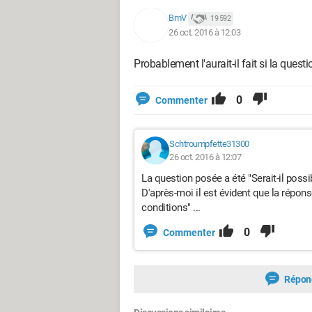
BmV
19 592
26 oct. 2016 à 12:03
Probablement l'aurait-il fait si la questio
0
Commenter
Schtroumpfette31300
26 oct. 2016 à 12:07
La question posée a été "Serait-il possi
D'après-moi il est évident que la répons
conditions" ...
0
Commenter
Répon