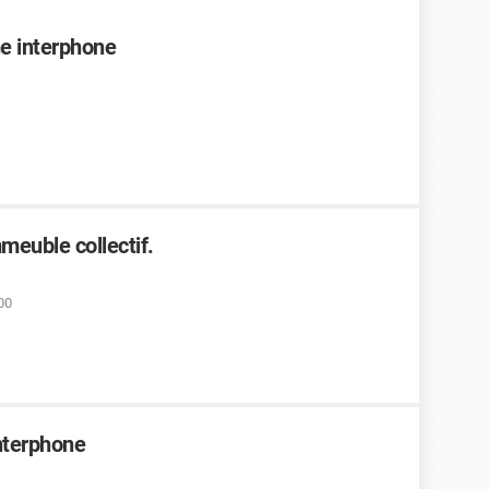
e interphone
euble collectif.
00
nterphone