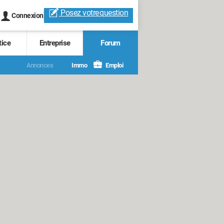
Posez votre
question
Connexion
tice
Entreprise
Forum
Annonces
Immo
Emploi