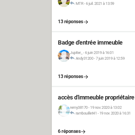
MTR
-
6 juil. 2021 à 13:59
13 réponses
Badge d'entrée immeuble
Jupiter_
-
6 juin 2019 à 16:01
Andy31200
-
7 juin 2019 à 12:59
13 réponses
accès d'immeuble propriétaire
remy38170
-
19 nov. 2020 à 13:02
rambouillet41
-
19 nov. 2020 à 16:31
6 réponses