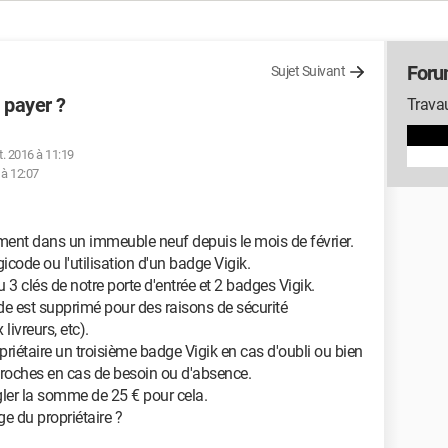
Foru
Sujet Suivant
 payer ?
Travau
t. 2016 à 11:19
 à 12:07
ent dans un immeuble neuf depuis le mois de février.
gicode ou l'utilisation d'un badge Vigik.
 3 clés de notre porte d'entrée et 2 badges Vigik.
de est supprimé pour des raisons de sécurité
livreurs, etc).
iétaire un troisième badge Vigik en cas d'oubli ou bien
proches en cas de besoin ou d'absence.
gler la somme de 25 € pour cela.
ge du propriétaire ?