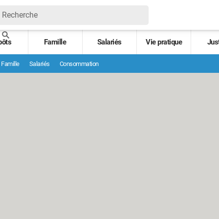
pôts
Famille
Salariés
Vie pratique
Jus
Famille
Salariés
Consommation