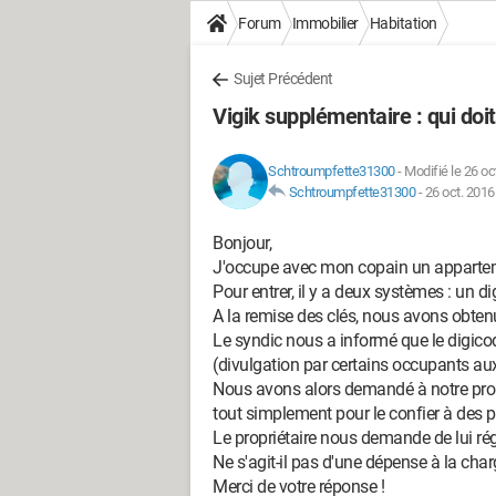
Forum
Immobilier
Habitation
Sujet Précédent
Vigik supplémentaire : qui doit
Schtroumpfette31300
-
Modifié le 26 oc
Schtroumpfette31300
-
26 oct. 2016
Bonjour,
J'occupe avec mon copain un appartem
Pour entrer, il y a deux systèmes : un di
A la remise des clés, nous avons obtenu
Le syndic nous a informé que le digico
(divulgation par certains occupants aux 
Nous avons alors demandé à notre propr
tout simplement pour le confier à des 
Le propriétaire nous demande de lui ré
Ne s'agit-il pas d'une dépense à la char
Merci de votre réponse !