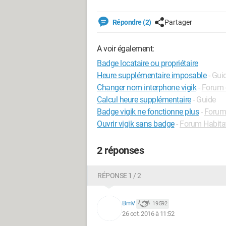
Répondre (2)
Partager
A voir également:
Badge locataire ou propriétaire
Heure supplémentaire imposable
- Gui
Changer nom interphone vigik
-
Forum 
Calcul heure supplémentaire
- Guide
Badge vigik ne fonctionne plus
-
Forum
Ouvrir vigik sans badge
-
Forum Habita
2 réponses
RÉPONSE 1 / 2
BmV
19 592
26 oct. 2016 à 11:52