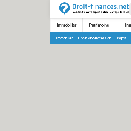
Immobilier
Patrimoine
Im
Immobilier
Donation-Succession
Impôt