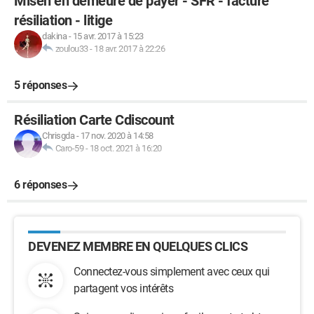
Misen en demeure de payer - SFR - facture
résiliation - litige
dakina
-
15 avr. 2017 à 15:23
zoulou33
-
18 avr. 2017 à 22:26
5 réponses
Résiliation Carte Cdiscount
Chrisgda
-
17 nov. 2020 à 14:58
Caro-59
-
18 oct. 2021 à 16:20
6 réponses
DEVENEZ MEMBRE EN QUELQUES CLICS
Connectez-vous simplement avec ceux qui
partagent vos intérêts