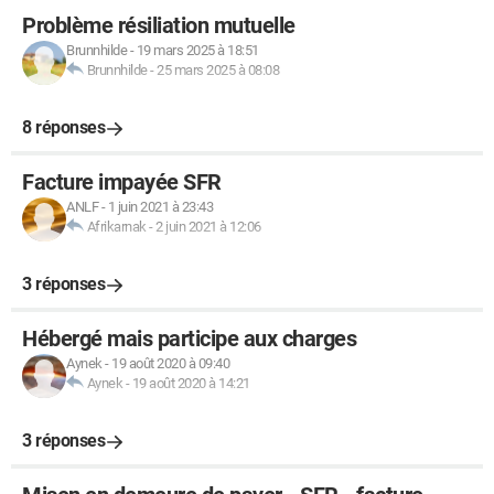
Problème résiliation mutuelle
Brunnhilde
-
19 mars 2025 à 18:51
Brunnhilde
-
25 mars 2025 à 08:08
8 réponses
Facture impayée SFR
ANLF
-
1 juin 2021 à 23:43
Afrikarnak
-
2 juin 2021 à 12:06
3 réponses
Hébergé mais participe aux charges
Aynek
-
19 août 2020 à 09:40
Aynek
-
19 août 2020 à 14:21
3 réponses