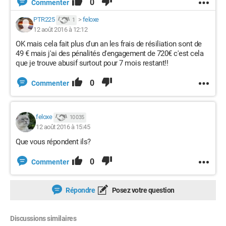
0
Commenter
PTR225
>
feloxe
1
12 août 2016 à 12:12
OK mais cela fait plus d'un an les frais de résiliation sont de
49 € mais j'ai des pénalités d'engagement de 720€ c'est cela
que je trouve abusif surtout pour 7 mois restant!!
0
Commenter
feloxe
10 035
12 août 2016 à 15:45
Que vous répondent ils?
0
Commenter
Répondre
Posez votre question
Discussions similaires