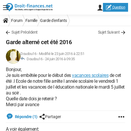
Question
Forum
Famille
Garde d'enfants
Sujet Précédent
Sujet Suivant
Garde alterné cet été 2016
Doudou16
-
Modifié le 23 juin 2016 à 22:51
Doudou16 -
24 juin 2016 à 09:35
Bonjour,
Je suis embêtée pour le début des
vacances scolaires
de cet
été .l Ecole de notre fille arrête l année scolaire le vendredi 1
juillet et les vacances de l éducation nationale le mardi 5 juillet
au soir .
Quelle date dois je retenir ?
Merci par avance
Répondre (1)
Partager
A voir également: