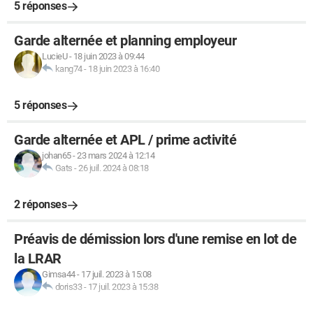
5 réponses
Garde alternée et planning employeur
LucieU
-
18 juin 2023 à 09:44
kang74
-
18 juin 2023 à 16:40
5 réponses
Garde alternée et APL / prime activité
johan65
-
23 mars 2024 à 12:14
Gats
-
26 juil. 2024 à 08:18
2 réponses
Préavis de démission lors d'une remise en lot de
la LRAR
Gimsa44
-
17 juil. 2023 à 15:08
doris33
-
17 juil. 2023 à 15:38