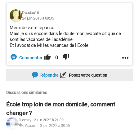
Doudou16
24 juin 2016 à 09:35
Merci de votre réponse
Mais je suis encore dans le doute mon avocate dit que ce
sont les vacances de l académie
Et l avocat de Mr les vacances de l Ecole !
0
Commenter
Répondre
Posez votre question
Discussions similaires
École trop loin de mon domicile, comment
changer ?
Djemsy
-
2 juin 2022 à 21:39
Ysabe_l
-
3 juin 2022 à 08:55