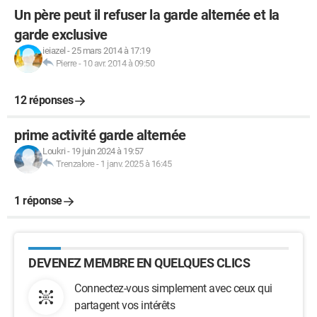
Un père peut il refuser la garde alternée et la
garde exclusive
ieiazel
-
25 mars 2014 à 17:19
Pierre
-
10 avr. 2014 à 09:50
12 réponses
prime activité garde alternée
Loukri
-
19 juin 2024 à 19:57
Trenzalore
-
1 janv. 2025 à 16:45
1 réponse
DEVENEZ MEMBRE EN QUELQUES CLICS
Connectez-vous simplement avec ceux qui
partagent vos intérêts