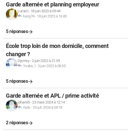
Garde alternée et planning employeur
LucieU
-
18 juin 2023 à 09:44
kang74
-
18 juin 2023 à 16:40
5 réponses
École trop loin de mon domicile, comment
changer ?
Djemsy
-
2 juin 2022 à 21:39
Ysabe_l
-
3 juin 2022 à 08:55
5 réponses
Garde alternée et APL / prime activité
johan65
-
23 mars 2024 à 12:14
Gats
-
26 juil. 2024 à 08:18
2 réponses