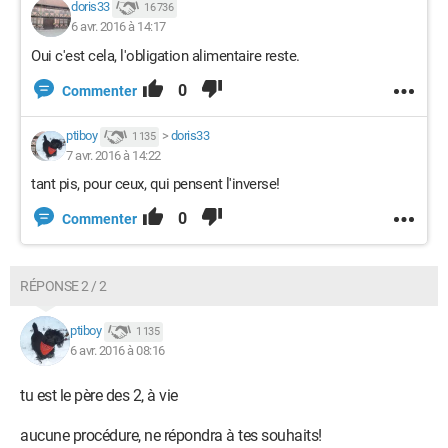
doris33
16 736
6 avr. 2016 à 14:17
Oui c'est cela, l'obligation alimentaire reste.
0
Commenter
ptiboy
>
doris33
1 135
7 avr. 2016 à 14:22
tant pis, pour ceux, qui pensent l'inverse!
0
Commenter
RÉPONSE 2 / 2
ptiboy
1 135
6 avr. 2016 à 08:16
tu est le père des 2, à vie
aucune procédure, ne répondra à tes souhaits!