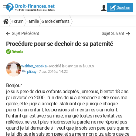
Question
Forum
Famille
Garde d'enfants
Sujet Précédent
Sujet Suivant
Procédure pour se dechoir de sa paternité
Résolu
walther_pepeka
-
Modifié le 6 avr. 2016 à 00:09
ptiboy
-
7 avr. 2016 à 14:22
Bonjour
je suis pere de deux enfants adoptés, jumeaux, bientot 18 ans.
j'ai divorcé en 2000. L'un des deux a demandé a etre sous ma
garde, et le juge a accepté. statuant que puisque chaque
parent a un enfant, les pensions alimentaires s'annulent.
l'enfant qui est avec sa mere, malgré toutes mes tentatives
réitérées, ne veut plus m'adresser la parole, ne me répond pas
quand je lui demande s'il veut que je sois son pere, puis quand
je lui dis que je suis son pere; et sa mere non plus, alors que ce