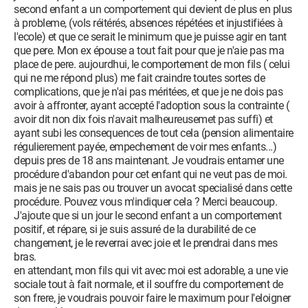
second enfant a un comportement qui devient de plus en plus
à probleme, (vols réitérés, absences répétées et injustifiées à
l'ecole) et que ce serait le minimum que je puisse agir en tant
que pere. Mon ex épouse a tout fait pour que je n'aie pas ma
place de pere. aujourdhui, le comportement de mon fils ( celui
qui ne me répond plus) me fait craindre toutes sortes de
complications, que je n'ai pas méritées, et que je ne dois pas
avoir à affronter, ayant accepté l'adoption sous la contrainte (
avoir dit non dix fois n'avait malheureusemet pas suffi) et
ayant subi les consequences de tout cela (pension alimentaire
régulierement payée, empechement de voir mes enfants...)
depuis pres de 18 ans maintenant. Je voudrais entamer une
procédure d'abandon pour cet enfant qui ne veut pas de moi.
mais je ne sais pas ou trouver un avocat specialisé dans cette
procédure. Pouvez vous m'indiquer cela ? Merci beaucoup.
J'ajoute que si un jour le second enfant a un comportement
positif, et répare, si je suis assuré de la durabilité de ce
changement, je le reverrai avec joie et le prendrai dans mes
bras.
en attendant, mon fils qui vit avec moi est adorable, a une vie
sociale tout à fait normale, et il souffre du comportement de
son frere, je voudrais pouvoir faire le maximum pour l'eloigner