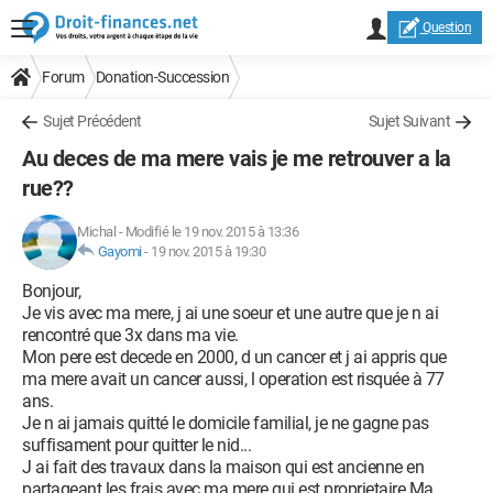
Question
Forum
Donation-Succession
Sujet Précédent
Sujet Suivant
Au deces de ma mere vais je me retrouver a la
rue??
Michal
-
Modifié le 19 nov. 2015 à 13:36
Gayomi
-
19 nov. 2015 à 19:30
Bonjour,
Je vis avec ma mere, j ai une soeur et une autre que je n ai
rencontré que 3x dans ma vie.
Mon pere est decede en 2000, d un cancer et j ai appris que
ma mere avait un cancer aussi, l operation est risquée à 77
ans.
Je n ai jamais quitté le domicile familial, je ne gagne pas
suffisament pour quitter le nid...
J ai fait des travaux dans la maison qui est ancienne en
partageant les frais avec ma mere qui est proprietaire.Ma