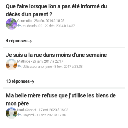
Que faire lorsque l'on a pas été informé du
décès d'un parent ?
Cosmotic
-
28 déc. 2014 à 18:28
roudoudou22
-
29 déc. 2014 à 14:37
4 réponses
Je suis a la rue dans moins d'une semaine
Mathilde
-
29 janv. 2017 à 22:17
Utilisateur anonyme
-
8 févr. 2017 à 23:38
13 réponses
Ma belle mère refuse que j’utilise les biens de
mon père
IsaduCannet
-
17 oct. 2023 à 16:03
Gayomi
-
17 oct. 2023 à 17:36