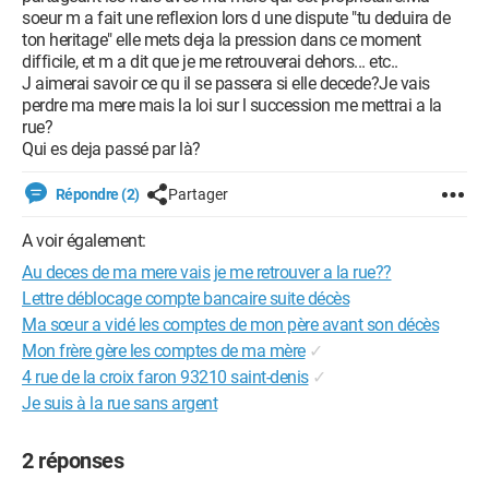
soeur m a fait une reflexion lors d une dispute "tu deduira de
ton heritage" elle mets deja la pression dans ce moment
difficile, et m a dit que je me retrouverai dehors... etc..
J aimerai savoir ce qu il se passera si elle decede?Je vais
perdre ma mere mais la loi sur l succession me mettrai a la
rue?
Qui es deja passé par là?
Répondre (2)
Partager
A voir également:
Au deces de ma mere vais je me retrouver a la rue??
Lettre déblocage compte bancaire suite décès
Ma sœur a vidé les comptes de mon père avant son décès
Mon frère gère les comptes de ma mère
✓
4 rue de la croix faron 93210 saint-denis
✓
Je suis à la rue sans argent
2 réponses