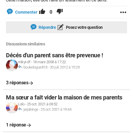
0
Commenter
Répondre
Posez votre question
Discussions similaires
Décés d'un parent sans être prevenue !
mikyi-df
-
18 mars 2008 à 17:22
bouledogue818
-
20 juil. 2012 à 15:29
3 réponses
Ma sœur a fait vider la maison de mes parents
Lolo
-
25 oct. 2021 à 08:52
jarjabings
-
25 oct. 2021 à 19:44
1 réponse