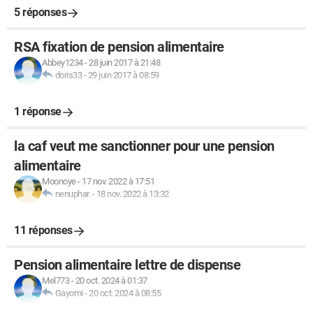
5 réponses
RSA fixation de pension alimentaire
Abbey1234
-
28 juin 2017 à 21:48
doris33
-
29 juin 2017 à 08:59
1 réponse
la caf veut me sanctionner pour une pension
alimentaire
Moonoye
-
17 nov. 2022 à 17:51
nenuphar.
-
18 nov. 2022 à 13:32
11 réponses
Pension alimentaire lettre de dispense
Mel773
-
20 oct. 2024 à 01:37
Gayomi
-
20 oct. 2024 à 08:55