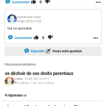
0
Commenter
maman avec coeur
4 sept. 2015 à 15:25
Oui on verra bien
0
Commenter
Répondre
Posez votre question
Discussions similaires
se déchoir de ses droits parentaux
maybe
-
31 oct. 2011 à 14:17
sophiag
-
1 nov. 2011 à 05:29
4 réponses