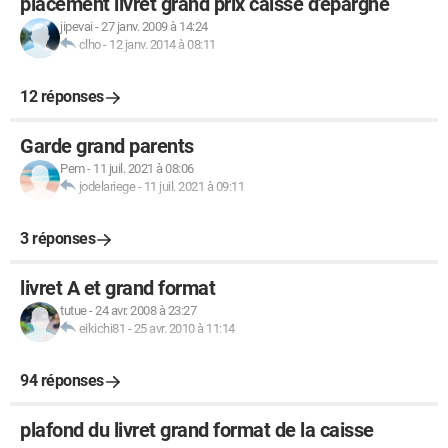
placement livret grand prix caisse d'épargne
jipevai
-
27 janv. 2009 à 14:24
clho
-
12 janv. 2014 à 08:11
12 réponses
Garde grand parents
Pem
-
11 juil. 2021 à 08:06
jodelariege
-
11 juil. 2021 à 09:11
3 réponses
livret A et grand format
tutue
-
24 avr. 2008 à 23:27
eikichi81
-
25 avr. 2010 à 11:14
94 réponses
plafond du livret grand format de la caisse