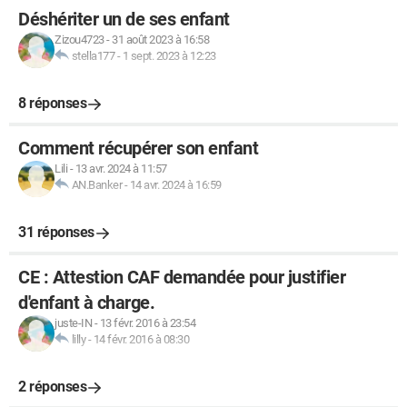
Déshériter un de ses enfant
Zizou4723
-
31 août 2023 à 16:58
stella177
-
1 sept. 2023 à 12:23
8 réponses
Comment récupérer son enfant
Lili
-
13 avr. 2024 à 11:57
AN.Banker
-
14 avr. 2024 à 16:59
31 réponses
CE : Attestion CAF demandée pour justifier
d'enfant à charge.
juste-IN
-
13 févr. 2016 à 23:54
lilly
-
14 févr. 2016 à 08:30
2 réponses