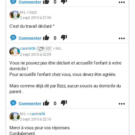
0
Commenter
M-L
>
bzzz
2 sept. 2015 à 21:56
C'est du travail déclaré ^
0
Commenter
casimir06
>
M-L
557
2 sept. 2015 à 22:09
Vous ne pouvez pas être déclaré et accueillir l'enfant à votre
domicile !
Pour accueillir l'enfant chez vous, vous devez être agréée.
Mais comme déjà dit par Bzzz, aucun soucis au domicile du
parent .
0
Commenter
M-L
>
casimir06
2 sept. 2015 à 22:16
Merci à vous pour vos réponses.
Cordialement