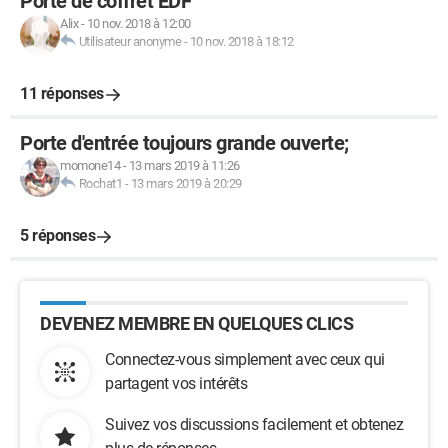
Porte de coffret EDF
Alix
-
10 nov. 2018 à 12:00
Utilisateur anonyme
-
10 nov. 2018 à 18:12
11 réponses
Porte d'entrée toujours grande ouverte;
momone14
-
13 mars 2019 à 11:26
Rochat1
-
13 mars 2019 à 20:29
5 réponses
DEVENEZ MEMBRE EN QUELQUES CLICS
Connectez-vous simplement avec ceux qui
partagent vos intérêts
Suivez vos discussions facilement et obtenez