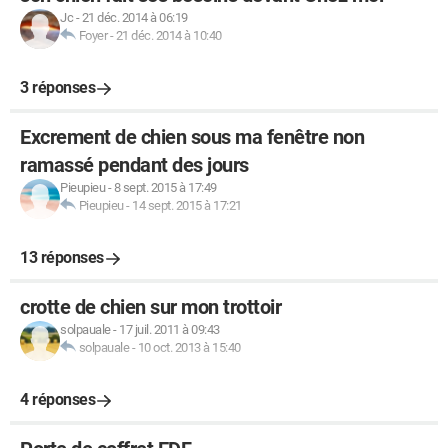
Jc
-
21 déc. 2014 à 06:19
Foyer
-
21 déc. 2014 à 10:40
3 réponses
Excrement de chien sous ma fenêtre non
ramassé pendant des jours
Pieupieu
-
8 sept. 2015 à 17:49
Pieupieu
-
14 sept. 2015 à 17:21
13 réponses
crotte de chien sur mon trottoir
solpauale
-
17 juil. 2011 à 09:43
solpauale
-
10 oct. 2013 à 15:40
4 réponses