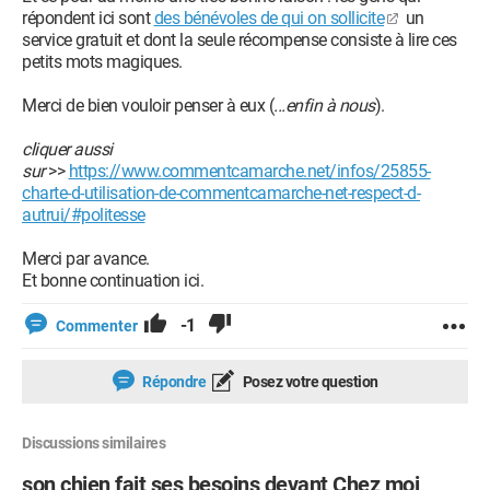
répondent ici sont
des bénévoles de qui on sollicite
un
service gratuit et dont la seule récompense consiste à lire ces
petits mots magiques.
Merci de bien vouloir penser à eux (
...enfin à nous
).
cliquer aussi
sur
>>
https://www.commentcamarche.net/infos/25855-
charte-d-utilisation-de-commentcamarche-net-respect-d-
autrui/#politesse
Merci par avance.
Et bonne continuation ici.
-1
Commenter
Répondre
Posez votre question
Discussions similaires
son chien fait ses besoins devant Chez moi