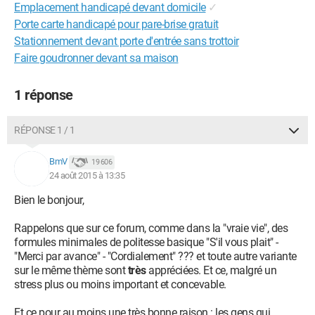
Emplacement handicapé devant domicile
✓
Porte carte handicapé pour pare-brise gratuit
Stationnement devant porte d'entrée sans trottoir
Faire goudronner devant sa maison
1 réponse
RÉPONSE 1 / 1
BmV
19 606
24 août 2015 à 13:35
Bien le bonjour,
Rappelons que sur ce forum, comme dans la "vraie vie", des
formules minimales de politesse basique "S'il vous plait" -
"Merci par avance" - "Cordialement" ??? et toute autre variante
sur le même thème sont
très
appréciées. Et ce, malgré un
stress plus ou moins important et concevable.
Et ce pour au moins une très bonne raison : les gens qui