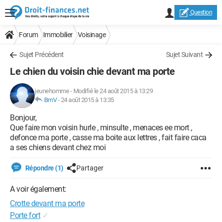
Question
Forum
Immobilier
Voisinage
Sujet Précédent
Sujet Suivant
Le chien du voisin chie devant ma porte
jeunehomme
-
Modifié le 24 août 2015 à 13:29
BmV
-
24 août 2015 à 13:35
Bonjour,
Que faire mon voisin hurle , minsulte , menaces ee mort ,
defonce ma porte , casse ma boite aux lettres , fait faire caca
a ses chiens devant chez moi
Répondre (1)
Partager
A voir également:
Crotte devant ma porte
Porte fort
✓