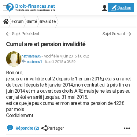
Question
Forum
Santé
Invalidité
Sujet Précédent
Sujet Suivant
Cumul are et pension invalidité
natmarsa85
-
Modifié le 4 juin 2015 à 07:52
rosieres1
-
6 août 2015 à 08:59
Bonjour,
je suis en invalidité cat 2 depuis le 1 er juin 2015,j étais en arrêt
de travail depuis le 6 janvier 2014,mon contrat cui à pris fin en
juin 2014 et m' a ouvert des droits ARE mais je ne les ai pas eu
car j'ai été en arrêt jusqu'au 31 mai 2015.
est ce que je peux cumuler mon are et ma pension de 422€
par mois
Cordialement
Répondre (2)
Partager