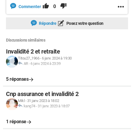
0
Commenter
Répondre
Posez votre question
Discussions similaires
Invalidité 2 et retraite
Titou27_1966
-
6 janv. 2024 à 19:30
AR
-
6 janv. 2024 à 23:39
5 réponses
Cnp assurance et invalidité 2
Mikl
-
31 janv. 2023 à 18:02
kang74
-
31 janv. 2023 à 18:07
1 réponse