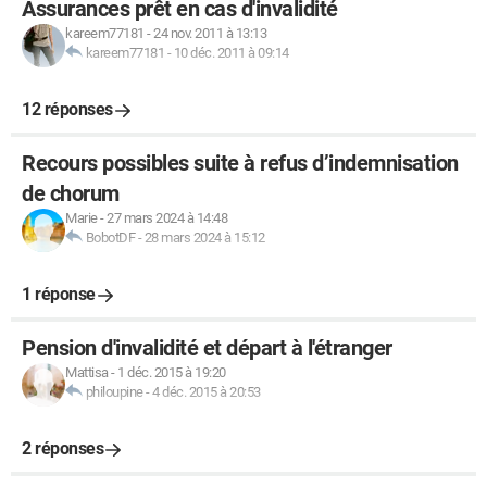
Assurances prêt en cas d'invalidité
kareem77181
-
24 nov. 2011 à 13:13
kareem77181
-
10 déc. 2011 à 09:14
12 réponses
Recours possibles suite à refus d’indemnisation
de chorum
Marie
-
27 mars 2024 à 14:48
BobotDF
-
28 mars 2024 à 15:12
1 réponse
Pension d'invalidité et départ à l'étranger
Mattisa
-
1 déc. 2015 à 19:20
philoupine
-
4 déc. 2015 à 20:53
2 réponses