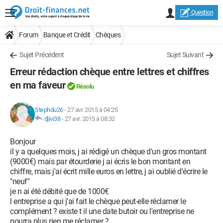
Question
Forum
Banque et Crédit
Chèques
Sujet Précédent
Sujet Suivant
Erreur rédaction chèque entre lettres et chiffres
en ma faveur
Résolu
Stephdu26
-
27 avr. 2015 à 04:25
djivi38
-
27 avr. 2015 à 08:32
Bonjour
il y a quelques mois, j ai rédigé un chèque d'un gros montant
(9000€) mais par étourderie j ai écris le bon montant en
chiffre, mais j'ai écrit mille euros en lettre, j ai oublié d'écrire le
"neuf"
je n ai été débité que de 1000€
l entreprise a qui j'ai fait le chèque peut-elle réclamer le
complément ? existe t il une date butoir ou l'entreprise ne
pourra plus rien me réclamer ?