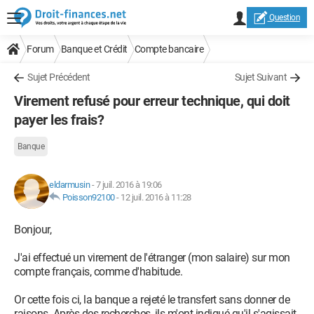
Question
Forum
Banque et Crédit
Compte bancaire
Sujet Précédent
Sujet Suivant
Virement refusé pour erreur technique, qui doit
payer les frais?
Banque
eldarmusin
-
7 juil. 2016 à 19:06
Poisson92100
-
12 juil. 2016 à 11:28
Bonjour,
J'ai effectué un virement de l'étranger (mon salaire) sur mon
compte français, comme d'habitude.
Or cette fois ci, la banque a rejeté le transfert sans donner de
raisons. Après des recherches, ils m'ont indiqué qu'il s'agissait