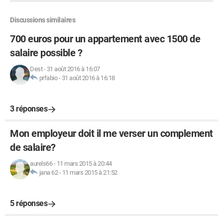
Discussions similaires
700 euros pour un appartement avec 1500 de
salaire possible ?
Dest
-
31 août 2016 à 16:07
prfabio
-
31 août 2016 à 16:18
3 réponses
Mon employeur doit il me verser un complement
de salaire?
aurels66
-
11 mars 2015 à 20:44
jana 62
-
11 mars 2015 à 21:52
5 réponses