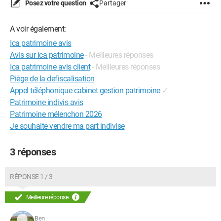
Posez votre question
Partager
A voir également:
Ica patrimoine avis
Avis sur ica patrimoine
- Meilleures réponses
Ica patrimoine avis client
- Meilleures réponses
Piège de la defiscalisation
Appel téléphonique cabinet gestion patrimoine
✓
Patrimoine indivis avis
Patrimoine mélenchon 2026
Je souhaite vendre ma part indivise
3 réponses
RÉPONSE 1 / 3
Meilleure réponse
Ben