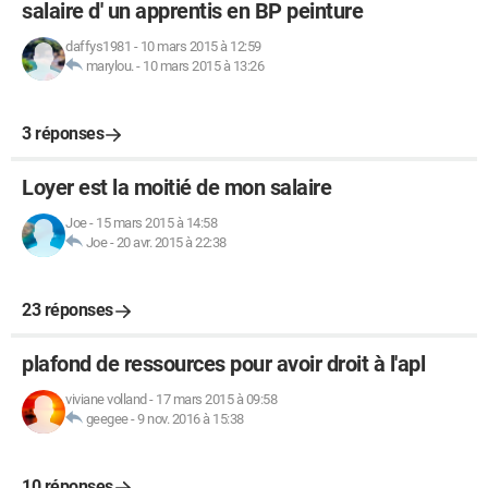
salaire d' un apprentis en BP peinture
daffys1981
-
10 mars 2015 à 12:59
marylou.
-
10 mars 2015 à 13:26
3 réponses
Loyer est la moitié de mon salaire
Joe
-
15 mars 2015 à 14:58
Joe
-
20 avr. 2015 à 22:38
23 réponses
plafond de ressources pour avoir droit à l'apl
viviane volland
-
17 mars 2015 à 09:58
geegee
-
9 nov. 2016 à 15:38
10 réponses