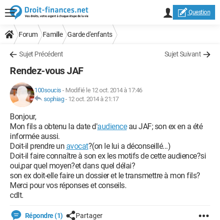
Question
Forum
Famille
Garde d'enfants
Sujet Précédent
Sujet Suivant
Rendez-vous JAF
100soucis
-
Modifié le 12 oct. 2014 à 17:46
sophiag
-
12 oct. 2014 à 21:17
Bonjour,
Mon fils a obtenu la date d'
audience
au JAF; son ex en a été
informée aussi.
Doit-il prendre un
avocat
?(on le lui a déconseillé...)
Doit-il faire connaître à son ex les motifs de cette audience?si
oui,par quel moyen?et dans quel délai?
son ex doit-elle faire un dossier et le transmettre à mon fils?
Merci pour vos réponses et conseils.
cdlt.
Répondre (1)
Partager