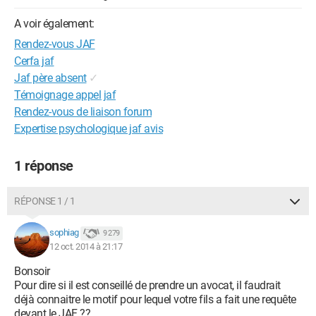
A voir également:
Rendez-vous JAF
Cerfa jaf
Jaf père absent
✓
Témoignage appel jaf
Rendez-vous de liaison forum
Expertise psychologique jaf avis
1 réponse
RÉPONSE 1 / 1
sophiag
9 279
12 oct. 2014 à 21:17
Bonsoir
Pour dire si il est conseillé de prendre un avocat, il faudrait
déjà connaitre le motif pour lequel votre fils a fait une requête
devant le JAF ??