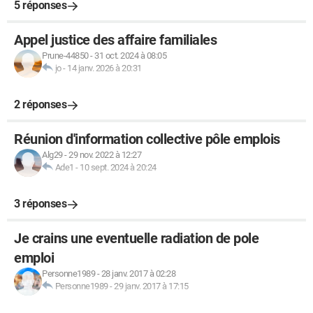
5 réponses
Appel justice des affaire familiales
Prune-44850
-
31 oct. 2024 à 08:05
jo
-
14 janv. 2026 à 20:31
2 réponses
Réunion d'information collective pôle emplois
Alg29
-
29 nov. 2022 à 12:27
Ade1
-
10 sept. 2024 à 20:24
3 réponses
Je crains une eventuelle radiation de pole
emploi
Personne1989
-
28 janv. 2017 à 02:28
Personne1989
-
29 janv. 2017 à 17:15