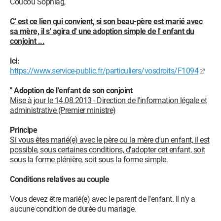
Coucou Sophiag,
C' est ce lien qui convient, si son beau-père est marié avec
sa mère, il s' agira d' une adoption simple de l' enfant du
conjoint ...
ici:
https://www.service-public.fr/particuliers/vosdroits/F1094
" Adoption de l'enfant de son conjoint
Mise à jour le 14.08.2013 - Direction de l'information légale et
administrative (Premier ministre)
Principe
Si vous êtes marié(e) avec le père ou la mère d'un enfant, il est
possible, sous certaines conditions, d'adopter cet enfant, soit
sous la forme plénière, soit sous la forme simple.
Conditions relatives au couple
Vous devez être marié(e) avec le parent de l'enfant. Il n'y a
aucune condition de durée du mariage.