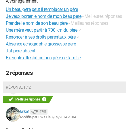
A voir également:
Un beau-père peut il remplacer un père
Je veux porter le nom de mon beau pere
- Meilleures réponses
Prendre le nom de son beau père
- Meilleures réponses
Une mère veut partir à 700 km du père
✓
Renoncer à ses droits parentaux père
✓
Absence echographie grossesse pere
Jaf père absent
Exemple attestation bon père de famille
2 réponses
RÉPONSE 1 / 2
Meilleure réponse
Enka1
4 701
Modifié par Enka1 le 7/09/2014 23:04