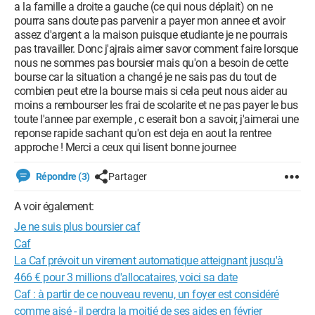
a la famille a droite a gauche (ce qui nous déplait) on ne
pourra sans doute pas parvenir a payer mon annee et avoir
assez d'argent a la maison puisque etudiante je ne pourrais
pas travailler. Donc j'ajrais aimer savor comment faire lorsque
nous ne sommes pas boursier mais qu'on a besoin de cette
bourse car la situation a changé je ne sais pas du tout de
combien peut etre la bourse mais si cela peut nous aider au
moins a rembourser les frai de scolarite et ne pas payer le bus
toute l'annee par exemple , c eserait bon a savoir, j'aimerai une
reponse rapide sachant qu'on est deja en aout la rentree
approche ! Merci a ceux qui lisent bonne journee
Répondre (3)
Partager
A voir également:
Je ne suis plus boursier caf
Caf
La Caf prévoit un virement automatique atteignant jusqu'à
466 € pour 3 millions d'allocataires, voici sa date
Caf : à partir de ce nouveau revenu, un foyer est considéré
comme aisé - il perdra la moitié de ses aides en février