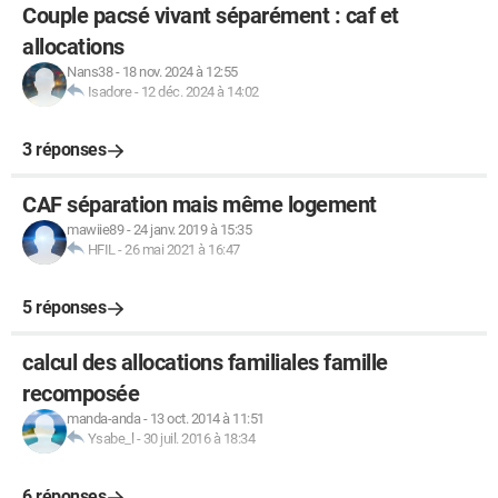
Couple pacsé vivant séparément : caf et
allocations
Nans38
-
18 nov. 2024 à 12:55
Isadore
-
12 déc. 2024 à 14:02
3 réponses
CAF séparation mais même logement
mawiie89
-
24 janv. 2019 à 15:35
HFIL
-
26 mai 2021 à 16:47
5 réponses
calcul des allocations familiales famille
recomposée
manda-anda
-
13 oct. 2014 à 11:51
Ysabe_l
-
30 juil. 2016 à 18:34
6 réponses