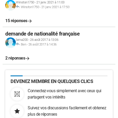
Winston1750
-
21 janv. 2021 à 11:03
Winston1750
-
21 janv. 2021 à 17:50
15 réponses
demande de nationalité française
lama200
-
26 août 2017 à 13:06
Ben
-
26 août 2017 à 14:36
2 réponses
DEVENEZ MEMBRE EN QUELQUES CLICS
Connectez-vous simplement avec ceux qui
partagent vos intérêts
Suivez vos discussions facilement et obtenez
plus de réponses