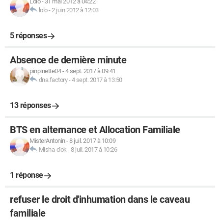
Lolo
-
31 mai 2012 à 04:22
lolo
-
2 juin 2012 à 12:03
5 réponses
Absence de dernière minute
pinpinette04
-
4 sept. 2017 à 09:41
dna.factory
-
4 sept. 2017 à 13:50
13 réponses
BTS en alternance et Allocation Familiale
MisterAntonin
-
8 juil. 2017 à 10:09
Misha-d'ok
-
8 juil. 2017 à 10:26
1 réponse
refuser le droit d'inhumation dans le caveau
familiale