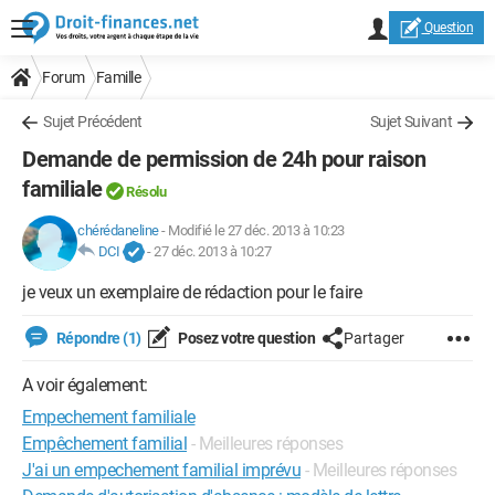
Question
Forum
Famille
Sujet Précédent
Sujet Suivant
Demande de permission de 24h pour raison
familiale
Résolu
chérédaneline
-
Modifié le 27 déc. 2013 à 10:23
DCI
-
27 déc. 2013 à 10:27
je veux un exemplaire de rédaction pour le faire
Répondre (1)
Posez votre question
Partager
A voir également:
Empechement familiale
Empêchement familial
- Meilleures réponses
J'ai un empechement familial imprévu
- Meilleures réponses