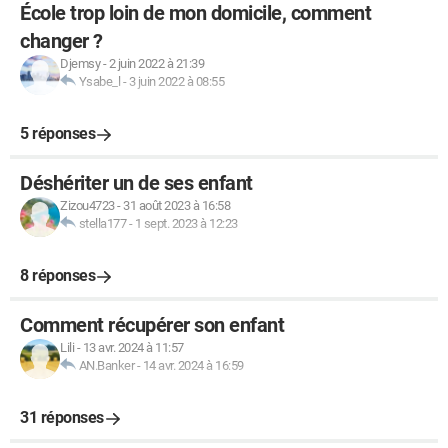
École trop loin de mon domicile, comment
changer ?
Djemsy
-
2 juin 2022 à 21:39
Ysabe_l
-
3 juin 2022 à 08:55
5 réponses
Déshériter un de ses enfant
Zizou4723
-
31 août 2023 à 16:58
stella177
-
1 sept. 2023 à 12:23
8 réponses
Comment récupérer son enfant
Lili
-
13 avr. 2024 à 11:57
AN.Banker
-
14 avr. 2024 à 16:59
31 réponses