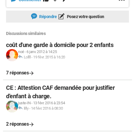
Répondre
Posez votre question
Discussions similaires
coût d'une garde à domicile pour 2 enfants
noé
-
6 janv. 2012 à 14:25
Lollll
-
19 févr. 2015 à 16:20
7 réponses
CE : Attestion CAF demandée pour justifier
d'enfant à charge.
juste-IN
-
13 févr. 2016 à 23:54
lilly
-
14 févr. 2016 à 08:30
2 réponses