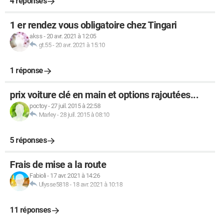
4 réponses
1 er rendez vous obligatoire chez Tingari
akss
-
20 avr. 2021 à 12:05
gt.55
-
20 avr. 2021 à 15:10
1 réponse
prix voiture clé en main et options rajoutées...
poctoy
-
27 juil. 2015 à 22:58
Marley
-
28 juil. 2015 à 08:10
5 réponses
Frais de mise a la route
Fabioli
-
17 avr. 2021 à 14:26
Ulysse5818
-
18 avr. 2021 à 10:18
11 réponses