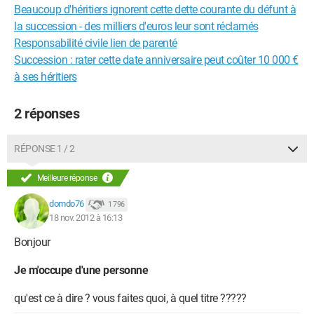
Beaucoup d'héritiers ignorent cette dette courante du défunt à
la succession - des milliers d'euros leur sont réclamés
Responsabilité civile lien de parenté
Succession : rater cette date anniversaire peut coûter 10 000 €
à ses héritiers
2 réponses
RÉPONSE 1 / 2
Meilleure réponse
domdo76
1 796
18 nov. 2012 à 16:13
Bonjour
Je m'occupe d'une personne
qu'est ce à dire ? vous faites quoi, à quel titre ?????