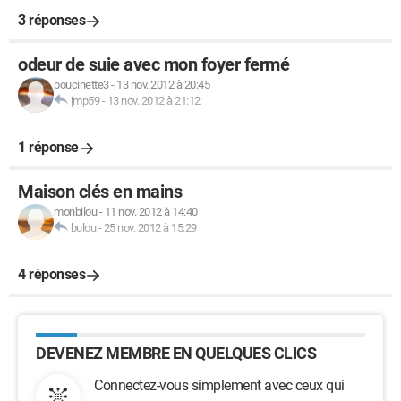
3 réponses
odeur de suie avec mon foyer fermé
poucinette3
-
13 nov. 2012 à 20:45
jmp59
-
13 nov. 2012 à 21:12
1 réponse
Maison clés en mains
monbilou
-
11 nov. 2012 à 14:40
bulou
-
25 nov. 2012 à 15:29
4 réponses
DEVENEZ MEMBRE EN QUELQUES CLICS
Connectez-vous simplement avec ceux qui