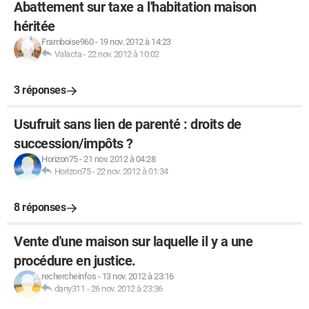
Abattement sur taxe a l'habitation maison
héritée
Framboise960
-
19 nov. 2012 à 14:23
Valacta
-
22 nov. 2012 à 10:02
3 réponses
Usufruit sans lien de parenté : droits de
succession/impôts ?
Horizon75
-
21 nov. 2012 à 04:28
Horizon75
-
22 nov. 2012 à 01:34
8 réponses
Vente d'une maison sur laquelle il y a une
procédure en justice.
rechercheinfos
-
13 nov. 2012 à 23:16
dany311
-
26 nov. 2012 à 23:36