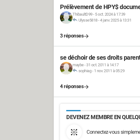
Prélèvement de HPY$ docum
ThibaultD99
-
5 oct. 2024 à 17:39
Ulysse5818
-
4 janv. 2025 à 13:31
3 réponses
se déchoir de ses droits paren
maybe
-
31 oct. 2011 à 14:17
sophiag
-
1 nov. 2011 à 05:29
4 réponses
DEVENEZ MEMBRE EN QUELQU
Connectez-vous simplemen