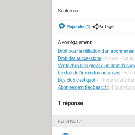
Sanlomico
Répondre (1)
Partager
A voir également:
Droit pour la réiliation d'un abonnement
Droit des successions
- Accueil - Actual
Vente d'un bien grevé d'un droit d'usage
Le club de l'immo toulouse avis
-
Forum
Buy club c'est quoi
✓
-
Forum carte ban
Abonnement flex basic fit
-
Forum Con
1 réponse
RÉPONSE 1 / 1