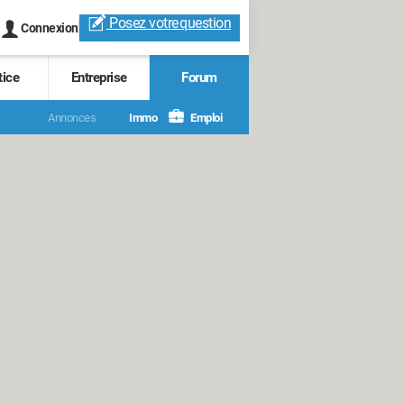
Posez votre
question
Connexion
tice
Entreprise
Forum
Annonces
Immo
Emploi