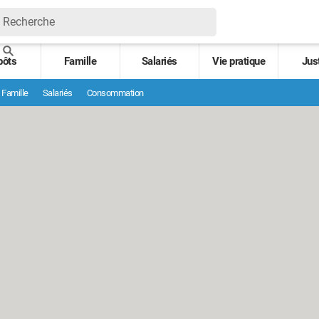
pôts
Famille
Salariés
Vie pratique
Jus
Famille
Salariés
Consommation