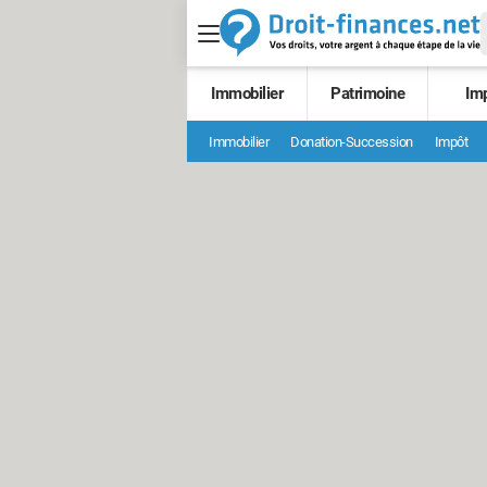
Immobilier
Patrimoine
Im
Immobilier
Donation-Succession
Impôt