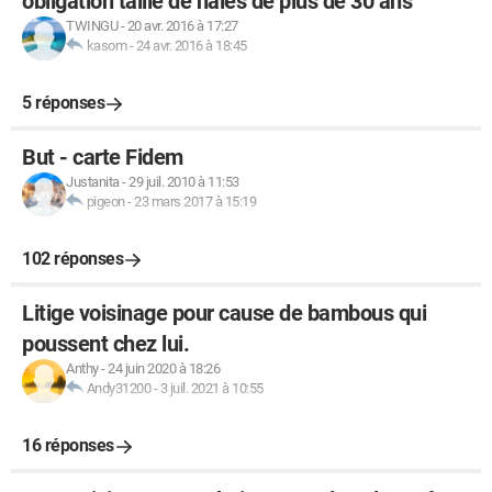
obligation taille de haies de plus de 30 ans
TWINGU
-
20 avr. 2016 à 17:27
kasom
-
24 avr. 2016 à 18:45
5 réponses
But - carte Fidem
Justanita
-
29 juil. 2010 à 11:53
pigeon
-
23 mars 2017 à 15:19
102 réponses
Litige voisinage pour cause de bambous qui
poussent chez lui.
Anthy
-
24 juin 2020 à 18:26
Andy31200
-
3 juil. 2021 à 10:55
16 réponses