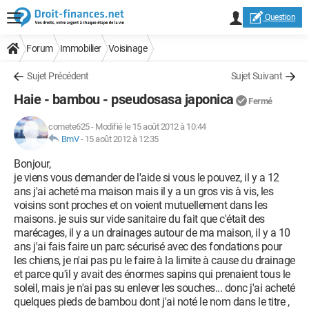
Question
Forum
Immobilier
Voisinage
Sujet Précédent
Sujet Suivant
Haie - bambou - pseudosasa japonica
Fermé
comete625
-
Modifié le 15 août 2012 à 10:44
BmV
-
15 août 2012 à 12:35
Bonjour,
je viens vous demander de l'aide si vous le pouvez, il y a 12
ans j'ai acheté ma maison mais il y a un gros vis à vis, les
voisins sont proches et on voient mutuellement dans les
maisons. je suis sur vide sanitaire du fait que c'était des
marécages, il y a un drainages autour de ma maison, il y a 10
ans j'ai fais faire un parc sécurisé avec des fondations pour
les chiens, je n'ai pas pu le faire à la limite à cause du drainage
et parce qu'il y avait des énormes sapins qui prenaient tous le
soleil, mais je n'ai pas su enlever les souches... donc j'ai acheté
quelques pieds de bambou dont j'ai noté le nom dans le titre ,