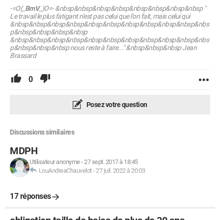
-=O(_
BmV
_)O=- &nbsp&nbsp&nbsp&nbsp&nbsp&nbsp&nbsp&nbsp
"
Le travail le plus fatigant n'est pas celui que l'on fait, mais celui qui
&nbsp&nbsp&nbsp&nbsp&nbsp&nbsp&nbsp&nbsp&nbsp&nbsp&nbs
p&nbsp&nbsp&nbsp&nbsp
&nbsp&nbsp&nbsp&nbsp&nbsp&nbsp&nbsp&nbsp&nbsp&nbsp&nbs
p&nbsp&nbsp&nbsp nous reste à faire..." &nbsp&nbsp&nbsp Jean
Brassard
0
Posez votre question
Discussions similaires
MDPH
Utilisateur anonyme
-
27 sept. 2017 à 18:45
LouAndreaChauvelot
-
27 juil. 2022 à 20:03
17 réponses