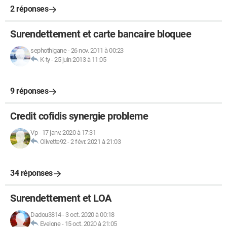
2 réponses
Surendettement et carte bancaire bloquee
sephothigane
-
26 nov. 2011 à 00:23
K-ty
-
25 juin 2013 à 11:05
9 réponses
Credit cofidis synergie probleme
Vp
-
17 janv. 2020 à 17:31
Olivette92
-
2 févr. 2021 à 21:03
34 réponses
Surendettement et LOA
Dadou3814
-
3 oct. 2020 à 00:18
Evelone
-
15 oct. 2020 à 21:05