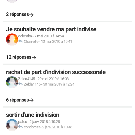
2 réponses
Je souhaite vendre ma part indivise
colomba
-
7 mai 2010 à 14:54
Chan-elle
-
10 mai 2010 à 15:41
12 réponses
rachat de part d'indivision successorale
Zelda4145
-
29 mai 2019 à 16:38
Zelda4145
-
30 mai 2019 à 12:24
6 réponses
sortir d'une indivision
patou
-
2 janv. 2018 à 10:28
condorcet
-
2 janv. 2018 à 10:46