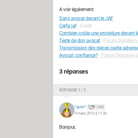
A voir également:
Sans avocat devant le JAF
Cerfa jaf
- Guide
Combien coûte une procédure devant le
Texte de don avocat
-
Forum Donation-
Transmission des pièces partie adverse
Avocat, confiance?
-
Forum Donation-S
3 réponses
RÉPONSE 1 / 3
*guss*
2 540
9 mars 2012 à 11:20
Bonjour,