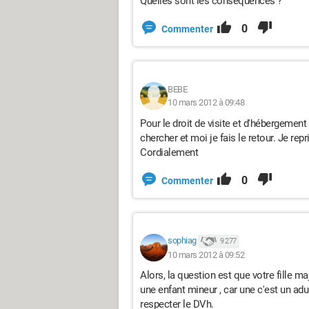
Quelles sont les conséquences ?
0
Commenter
BEBE
10 mars 2012 à 09:48
Pour le droit de visite et d'hébergement 
chercher et moi je fais le retour. Je repr
Cordialement
0
Commenter
sophiag
9 277
10 mars 2012 à 09:52
Alors, la question est que votre fille m
une enfant mineur , car une c'est un adul
respecter le DVh.