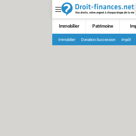
Immobilier
Patrimoine
Im
Immobilier
Donation-Succession
Impôt