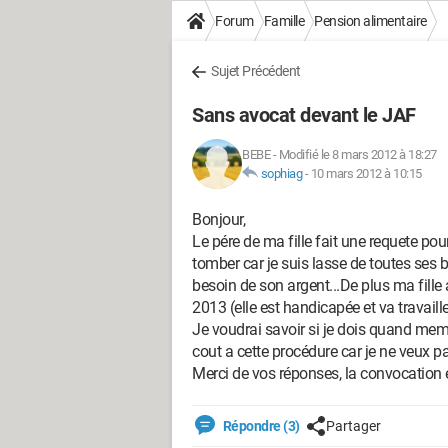
Forum
Famille
Pension alimentaire
Sujet Précédent
Sans avocat devant le JAF
BEBE
-
Modifié le 8 mars 2012 à 18:27
sophiag
-
10 mars 2012 à 10:15
Bonjour,
Le pére de ma fille fait une requete pour
tomber car je suis lasse de toutes ses b
besoin de son argent...De plus ma fille
2013 (elle est handicapée et va travaill
Je voudrai savoir si je dois quand meme
cout a cette procédure car je ne veux p
Merci de vos réponses, la convocation e
Répondre (3)
Partager