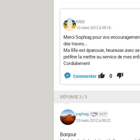
BEBE
10 mars 2012 à 09:16
Merci Sophiag pour vos encouragements,
des traces...
Ma fille est épanouie, heureuse avec se
préfère la mettre au service de mes en
Cordialement
0
Commenter
RÉPONSE 3 / 3
sophiag
9 277
10 mars 2012 à 09:22
Bonjour