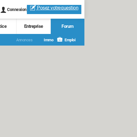
Posez votre
question
Connexion
tice
Entreprise
Forum
Annonces
Immo
Emploi