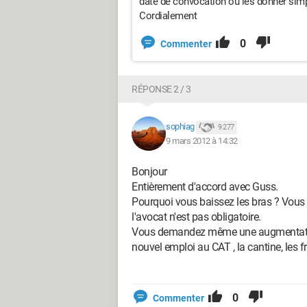
date de convocation ou les donner simp
Cordialement
0
Commenter
RÉPONSE 2 / 3
sophiag
9 277
9 mars 2012 à 14:32
Bonjour
Entièrement d'accord avec Guss.
Pourquoi vous baissez les bras ? Vous 
l'avocat n'est pas obligatoire.
Vous demandez même une augmentation 
nouvel emploi au CAT , la cantine, les fra
0
Commenter