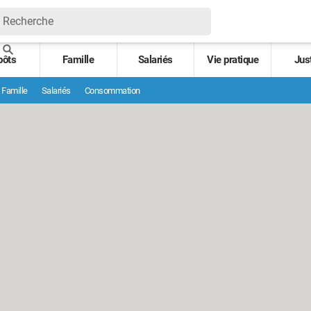
pôts
Famille
Salariés
Vie pratique
Jus
Famille
Salariés
Consommation