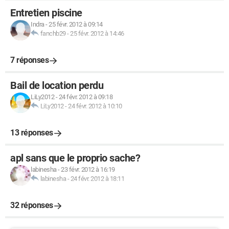
Entretien piscine
Indra
-
25 févr. 2012 à 09:14
fanchb29
-
25 févr. 2012 à 14:46
7 réponses
Bail de location perdu
LiLy2012
-
24 févr. 2012 à 09:18
LiLy2012
-
24 févr. 2012 à 10:10
13 réponses
apl sans que le proprio sache?
labinesha
-
23 févr. 2012 à 16:19
labinesha
-
24 févr. 2012 à 18:11
32 réponses