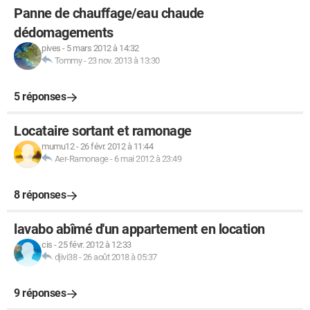
Panne de chauffage/eau chaude
dédomagements
pives
-
5 mars 2012 à 14:32
Tommy
-
23 nov. 2013 à 13:30
5 réponses
Locataire sortant et ramonage
mumu12
-
26 févr. 2012 à 11:44
Aer-Ramonage
-
6 mai 2012 à 23:49
8 réponses
lavabo abîmé d'un appartement en location
cis
-
25 févr. 2012 à 12:33
djivi38
-
26 août 2018 à 05:37
9 réponses