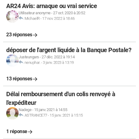
AR24 Avis: arnaque ou vrai service
Utilisateur anonyme
-
27 oct. 2020 à 20:52
MichaelR
-
17 nov. 2022 à 18:46
23 réponses
déposer de l'argent liquide à la Banque Postale?
Justeungars
-
27 déc. 2022 à 19:14
nenuphar.
-
3 janv. 2023 à 13:19
13 réponses
Délai remboursement d'un colis renvoyé à
l'expéditeur
Nadege
-
15 janv. 2021 à 14:55
ASTRANCE77
-
15 janv. 2021 à 15:15
1 réponse