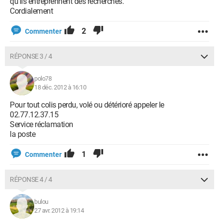
qu'ils entreprennent des recherches.
Cordialement
2
Commenter
RÉPONSE 3 / 4
polo78
18 déc. 2012 à 16:10
Pour tout colis perdu, volé ou détérioré appeler le
02.77.12.37.15
Service réclamation
la poste
1
Commenter
RÉPONSE 4 / 4
bulou
27 avr. 2012 à 19:14