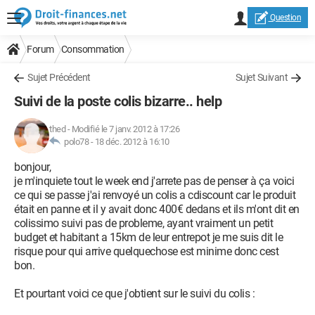
Question
Forum
Consommation
Sujet Précédent
Sujet Suivant
Suivi de la poste colis bizarre.. help
thed
-
Modifié le 7 janv. 2012 à 17:26
polo78 -
18 déc. 2012 à 16:10
bonjour,
je m'inquiete tout le week end j'arrete pas de penser à ça voici
ce qui se passe j'ai renvoyé un colis a cdiscount car le produit
était en panne et il y avait donc 400€ dedans et ils m'ont dit en
colissimo suivi pas de probleme, ayant vraiment un petit
budget et habitant a 15km de leur entrepot je me suis dit le
risque pour qui arrive quelquechose est minime donc cest
bon.
Et pourtant voici ce que j'obtient sur le suivi du colis :