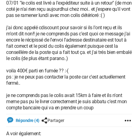
07/01 "le colis est livré a l'expéditeur suite à un retour" (de mon
coté je n'ai rien reçu aujourdhui chez moi.. et j'espere qu'il vont
pas se ramener lundi avec mon colis détérioré :( )
j'ai donc appelé cdiscount pour savoir si ils l'ont reçu et ils
m'ont dit non!! je ne comprends pas c'est quoi ce message j'ai
encore le récipissé de l'envoi l'adresse destinataire est tout à
fait correct et le poid du colis également puisque cest la
conseillére de la poste qui a fait tout ça. et j'ai trés bien embalé
le colis (de plus étant parano..)
voila 400€ parti en fumée ?? :-(
ps : je ne peux pas contacter la poste car c'est actuellement
fermé..
je ne comprends pas le colis avait 15km à faire et ils n'ont
meme pas pu le livrer correctement je suis abbatu c'est mon
compte bancaire qui va en prendre un coup
Répondre (4)
Partager
A voir également: